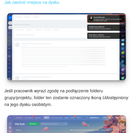
Jak zwolnić miejsce na dysku
Widżet pracownika
Centrum Kontaktowe
Analityka CRM
Baza Wiedzy
CRM + Sklep internetowy
Wsparcie Bitrix24
Jeśli pracownik wyrazi zgodę na podłączenie folderu
grupy/projektu, folder ten zostanie oznaczony ikoną
Udostępniony
AI CoPilot
na jego dysku osobistym.
Bitrix24 On-premise
e-Podpis