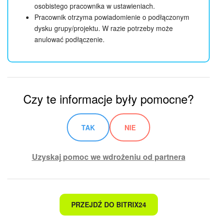
osobistego pracownika w ustawieniach.
Pracownik otrzyma powiadomienie o podłączonym
ZAŁÓŻ KONTO
dysku grupy/projektu. W razie potrzeby może
anulować podłączenie.
LOGOWANIE
Czy te informacje były pomocne?
TAK
NIE
Uzyskaj pomoc we wdrożeniu od partnera
To nie jest to, czego szukam
PRZEJDŹ DO BITRIX24