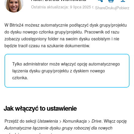
Bezpieczeństwo w Bitrix24
Ostatnia aktualizacja: 9 lipca 2025 r.
Share
Drukuj
Pobierz
Rejestracja i autoryzacja
W Bitrix24 możesz automatycznie podłączyć dysk grupy/projektu
Poczta
do dysku nowego członka grupy/projektu. Pracownik od razu
zobaczy udostępniony folder na swoim dysku osobistym i nie
będzie tracił czasu na szukanie dokumentów.
Zadania i projekty
CRM
Tylko administrator może włączyć opcję automatycznego
łączenia dysku grupy/projektu z dyskiem nowego
Dysk
członka.
Kalendarz
Komunikator Bitrix24
Jak włączyć to ustawienie
Jak zacząć
Przejdź do sekcji
Ustawienia > Komunikacja > Drive
. Włącz opcję
Automatyczne łączenie dysku grupy roboczej dla nowych