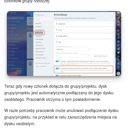
Grupy robocze
członków grupy roboczej
.
Bitrix24 Market
Strony internetowe
Firma
Automatyzacja
Marketing
Zarządzanie asortymentem produktów
Teraz gdy nowy członek dołącza do grupy/projektu, dysk
grupy/projektu jest automatycznie podłączany do jego dysku
Ustawienia
osobistego. Pracownik otrzyma o tym powiadomienie.
W razie potrzeby pracownik może anulować podłączenie dysku
Subskrypcja
grupy/projektu, na przykład w celu zaoszczędzenia miejsca na
dysku osobistym.
Aplikacja desktopowa