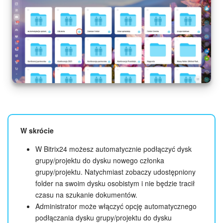
e-Podpis w HR
Telefonia
Kreator BI
Sklep online
Workflow
W skrócie
Centrum Sprzedaży
W Bitrix24 możesz automatycznie podłączyć dysk
grupy/projektu do dysku nowego członka
Kwestie ogólne
grupy/projektu. Natychmiast zobaczy udostępniony
folder na swoim dysku osobistym i nie będzie tracił
Collaby
czasu na szukanie dokumentów.
Administrator może włączyć opcję automatycznego
Rezerwacja online
podłączania dysku grupy/projektu do dysku