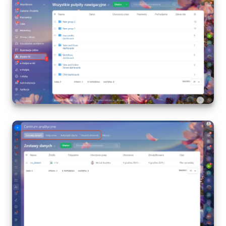
Widżet pracownika
Centrum Kontaktowe
Analityka CRM
Baza Wiedzy
CRM + Sklep internetowy
Wsparcie Bitrix24
AI CoPilot
Bitrix24 On-premise
e-Podpis