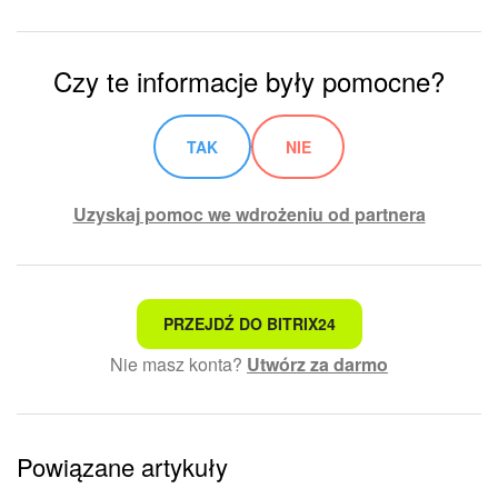
Czy te informacje były pomocne?
TAK
NIE
Uzyskaj pomoc we wdrożeniu od partnera
To nie jest to, czego szukam
PRZEJDŹ DO BITRIX24
Nie masz konta?
Utwórz za darmo
Skomplikowany i niezrozumiały tekst
Informacje są nieaktualne
Powiązane artykuły
Artykuł jest za krótki. Potrzebuję więcej informacji