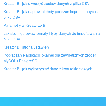
Nie podoba mi się sposób działania tego narzędzia
Kreator BI: jak utworzyć zestaw danych z pliku CSV
Kreator BI: jak naprawić błędy podczas importu danych z
pliku CSV
Parametry w Kreatorze BI
Jak skonfigurować formaty i typy danych do importowania
pliku CSV
Kreator BI: strona ustawień
Podłączanie aplikacji lokalnej dla zewnętrznych źródeł
MySQL i PostgreSQL
Kreator BI: jak wykorzystać dane z kont reklamowych
Otrzymaj pomoc przy konfiguracji
Bitrix24 od lokalnych specjalistów
ZNAJDŹ PARTNERA BITRIX24 W POBLIŻU