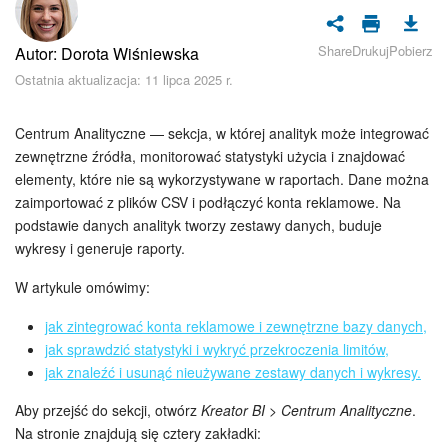
Bezpieczeństwo w Bitrix24
Share
Drukuj
Pobierz
Autor: Dorota Wiśniewska
Rejestracja i autoryzacja
Ostatnia aktualizacja: 11 lipca 2025 r.
Poczta
Centrum Analityczne — sekcja, w której analityk może integrować
Zadania i projekty
zewnętrzne źródła, monitorować statystyki użycia i znajdować
elementy, które nie są wykorzystywane w raportach. Dane można
zaimportować z plików CSV i podłączyć konta reklamowe. Na
CRM
podstawie danych analityk tworzy zestawy danych, buduje
wykresy i generuje raporty.
Dysk
W artykule omówimy:
Kalendarz
jak zintegrować konta reklamowe i zewnętrzne bazy danych,
jak sprawdzić statystyki i wykryć przekroczenia limitów,
Komunikator Bitrix24
jak znaleźć i usunąć nieużywane zestawy danych i wykresy.
Jak zacząć
Aby przejść do sekcji, otwórz
Kreator BI > Centrum Analityczne
.
Na stronie znajdują się cztery zakładki: