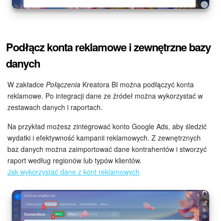
e-Podpis w HR
Telefonia
Podłącz konta reklamowe i zewnętrzne bazy
danych
Kreator BI
W zakładce
Połączenia
Kreatora BI można podłączyć konta
Sklep online
reklamowe. Po integracji dane ze źródeł można wykorzystać w
zestawach danych i raportach.
Workflow
Na przykład możesz zintegrować konto Google Ads, aby śledzić
wydatki i efektywność kampanii reklamowych. Z zewnętrznych
Centrum Sprzedaży
baz danych można zaimportować dane kontrahentów i stworzyć
raport według regionów lub typów klientów.
Kwestie ogólne
Jak wykorzystać dane z kont reklamowych
Collaby
Rezerwacja online