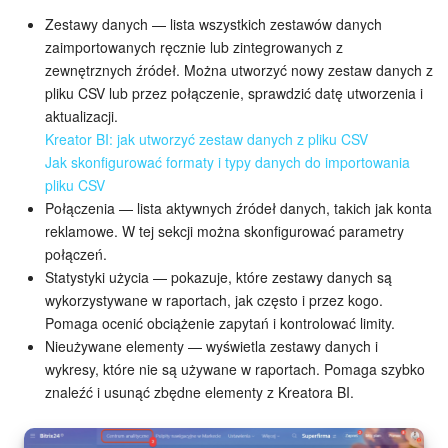
Grupy robocze
Zestawy danych — lista wszystkich zestawów danych
zaimportowanych ręcznie lub zintegrowanych z
Bitrix24 Market
zewnętrznych źródeł. Można utworzyć nowy zestaw danych z
pliku CSV lub przez połączenie, sprawdzić datę utworzenia i
Strony internetowe
aktualizacji.
Kreator BI: jak utworzyć zestaw danych z pliku CSV
Firma
Jak skonfigurować formaty i typy danych do importowania
pliku CSV
Automatyzacja
Połączenia — lista aktywnych źródeł danych, takich jak konta
reklamowe. W tej sekcji można skonfigurować parametry
Marketing
połączeń.
Statystyki użycia — pokazuje, które zestawy danych są
Zarządzanie asortymentem produktów
wykorzystywane w raportach, jak często i przez kogo.
Pomaga ocenić obciążenie zapytań i kontrolować limity.
Ustawienia
Nieużywane elementy — wyświetla zestawy danych i
wykresy, które nie są używane w raportach. Pomaga szybko
znaleźć i usunąć zbędne elementy z Kreatora BI.
Subskrypcja
Aplikacja desktopowa