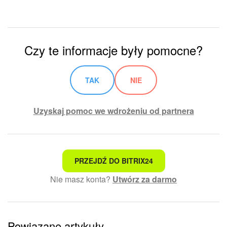
Czy te informacje były pomocne?
TAK
NIE
Uzyskaj pomoc we wdrożeniu od partnera
To nie jest to, czego szukam
PRZEJDŹ DO BITRIX24
Nie masz konta?
Utwórz za darmo
Skomplikowany i niezrozumiały tekst
Informacje są nieaktualne
Powiązane artykuły
Artykuł jest za krótki. Potrzebuję więcej informacji