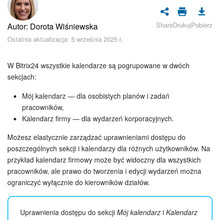
Bezpieczeństwo w Bitrix24
Share
Drukuj
Pobierz
Autor: Dorota Wiśniewska
Rejestracja i autoryzacja
Ostatnia aktualizacja: 5 września 2025 r.
Poczta
W Bitrix24 wszystkie kalendarze są pogrupowane w dwóch
Zadania i projekty
sekcjach:
Mój kalendarz — dla osobistych planów i zadań
CRM
pracowników,
Kalendarz firmy — dla wydarzeń korporacyjnych.
Dysk
Możesz elastycznie zarządzać uprawnieniami dostępu do
Kalendarz
poszczególnych sekcji i kalendarzy dla różnych użytkowników. Na
przykład kalendarz firmowy może być widoczny dla wszystkich
pracowników, ale prawo do tworzenia i edycji wydarzeń można
Komunikator Bitrix24
ograniczyć wyłącznie do kierowników działów.
Jak zacząć
Uprawnienia dostępu do sekcji
Mój kalendarz
i
Kalendarz