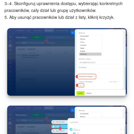
3–4. Skonfiguruj uprawnienia dostępu, wybierając konkretnych
pracowników, cały dział lub grupę użytkowników.
e-Podpis w HR
5. Aby usunąć pracowników lub dział z listy, kliknij krzyżyk.
Telefonia
Kreator BI
Sklep online
Workflow
Centrum Sprzedaży
Kwestie ogólne
Collaby
Rezerwacja online