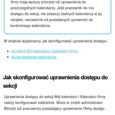
Grupy robocze
firmy
mają wyższy priorytet niż uprawnienia do
poszczególnych kalendarzy. Jeśli pracownik nie ma
Bitrix24 Market
dostępu do sekcji, nie zobaczy żadnych kalendarzy w jej
obrębie, niezależnie od posiadanych uprawnień do
Strony internetowe
konkretnego kalendarza.
Firma
W artykule wyjaśniamy, jak skonfigurować uprawnienia dostępu:
Automatyzacja
do sekcji Mój kalendarz i Kalendarz firmy,
do konkretnego kalendarza.
Marketing
Zarządzanie asortymentem produktów
Jak skonfigurować uprawnienia dostępu do
sekcji
Ustawienia
Uprawnienia dostępu do sekcji
Mój kalendarz
i
Kalendarz firmy
Subskrypcja
należy konfigurować oddzielnie. Może to zrobić administrator
Bitrix24 lub pracownicy posiadający uprawnienie
Pełny dostęp
.
Aplikacja desktopowa