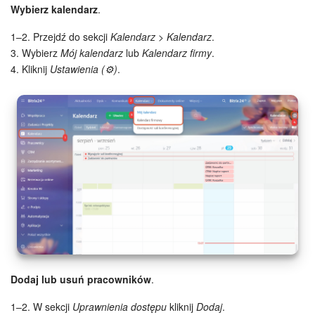
Wybierz kalendarz
.
Widżet pracownika
1–2. Przejdź do sekcji
Kalendarz > Kalendarz
.
3. Wybierz
Mój kalendarz
lub
Kalendarz firmy
.
Centrum Kontaktowe
4. Kliknij
Ustawienia (⚙️)
.
Analityka CRM
Baza Wiedzy
CRM + Sklep internetowy
Wsparcie Bitrix24
AI CoPilot
Bitrix24 On-premise
Dodaj lub usuń pracowników
.
e-Podpis
1–2. W sekcji
Uprawnienia dostępu
kliknij
Dodaj
.