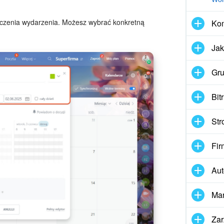
ńczenia wydarzenia. Możesz wybrać konkretną
Kom
Jak
Gru
Bit
Str
Fir
Aut
Mar
Zar