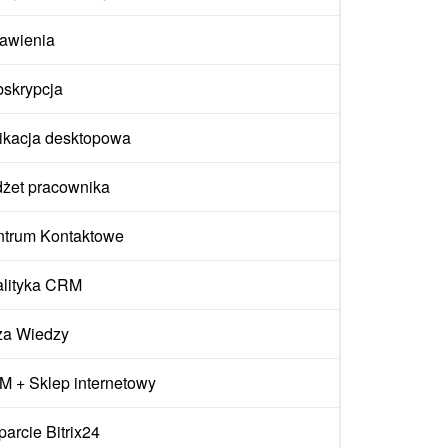
awienia
skrypcja
ikacja desktopowa
żet pracownika
trum Kontaktowe
lityka CRM
za Wiedzy
 + Sklep internetowy
arcie Bitrix24