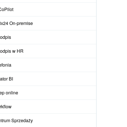
CoPilot
rix24 On-premise
odpis
odpis w HR
efonia
ator BI
ep online
kflow
trum Sprzedaży