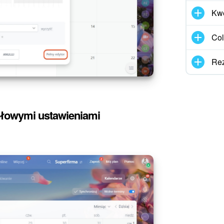
Kwe
Col
Rez
ółowymi ustawieniami