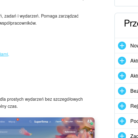
kań, zadań i wydarzeń. Pomaga zarządzać
Prz
współpracowników.
Now
iami,
Akt
Akt
Bez
i dla prostych wydarzeń bez szczegółowych
Rej
olny czas.
Poc
Zad