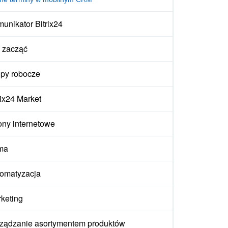
unikator Bitrix24
 zacząć
py robocze
rix24 Market
ony internetowe
ma
omatyzacja
keting
ządzanie asortymentem produktów