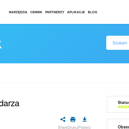
NARZĘDZIA
CENNIK
PARTNERZY
APLIKACJE
BLOG
k
darza
Statu
wszys
Obser
Share
Drukuj
Pobierz