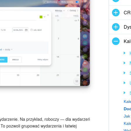
CR
Dy
Kal
Kal
Dod
Jak
ydarzenie. Na przykład, roboczy — dla wydarzeń
Kale
To pozwoli grupować wydarzenia i łatwiej
Wol