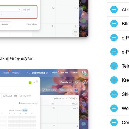
AI 
Bit
e-P
e-P
liknij
Pełny edytor
.
Tel
Kre
Skl
Wor
Cen