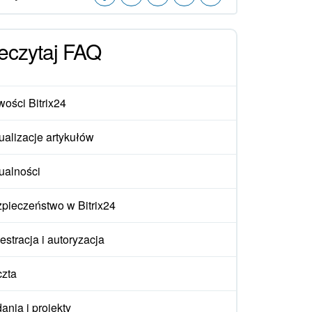
eczytaj FAQ
ości Bitrix24
ualizacje artykułów
ualności
pieczeństwo w Bitrix24
estracja i autoryzacja
zta
ania i projekty