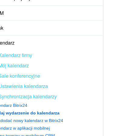
M
sk
endarz
Kalendarz firmy
Mój kalendarz
Sale konferencyjne
Ustawienia kalendarza
Synchronizacja kalendarzy
endarz Bitrix24
aj wydarzenie do kalendarza
 dodać nowy kalendarz w Bitrix24
ndarz w aplikacji mobilnej
ne terminy w mobilnym CRM