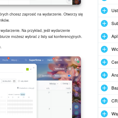
Ust
órych chcesz zaprosić na wydarzenie. Otworzy się
ników.
Sub
wydarzenie. Na przykład, jeśli wydarzenie
Apl
iurze możesz wybrać z listy sal konferencyjnych.
.
Wid
Cen
Ana
Ba
CRM
Wsp