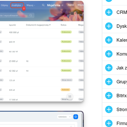
CRM
Dysk
Kale
Komun
Jak 
Grup
Bitri
Stron
Firm