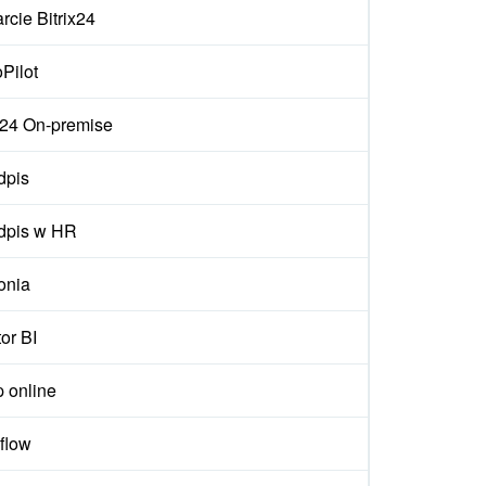
cie Bitrix24
Pilot
ix24 On-premise
dpis
dpis w HR
onia
or BI
p online
flow