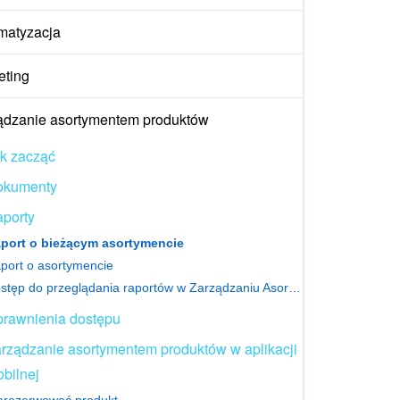
matyzacja
eting
ądzanie asortymentem produktów
k zacząć
okumenty
porty
port o bieżącym asortymencie
port o asortymencie
Dostęp do przeglądania raportów w Zarządzaniu Asortymentem
rawnienia dostępu
rządzanie asortymentem produktów w aplikacji
bilnej
arezerwować produkt