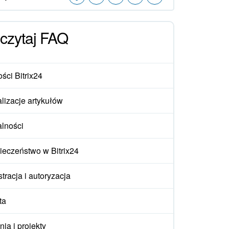
czytaj FAQ
ści Bitrix24
lizacje artykułów
alności
ieczeństwo w Bitrix24
tracja i autoryzacja
ta
ia i projekty