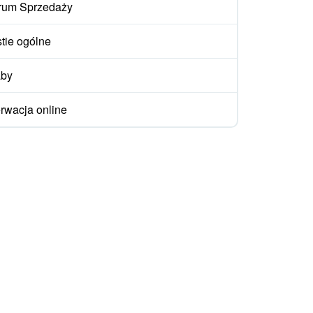
rum Sprzedaży
tie ogólne
aby
rwacja online