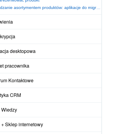
Zarządzanie asortymentem produktów: aplikacje do migracji danych
wienia
krypcja
kacja desktopowa
et pracownika
rum Kontaktowe
ityka CRM
 Wiedzy
+ Sklep internetowy