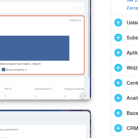
Usta
Subs
Apli
Widż
Cent
Anal
Baza
CRM 