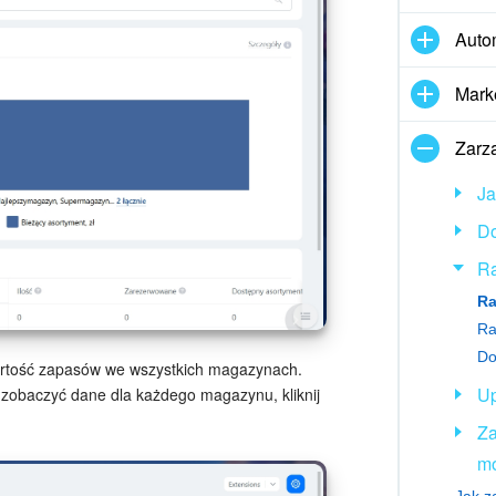
Auto
Mark
Zarz
Ja
D
Ra
Ra
Ra
wartość zapasów we wszystkich magazynach.
Up
 zobaczyć dane dla każdego magazynu, kliknij
Za
mo
Jak z