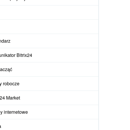
ndarz
ikator Bitrix24
zacząć
y robocze
x24 Market
y internetowe
a