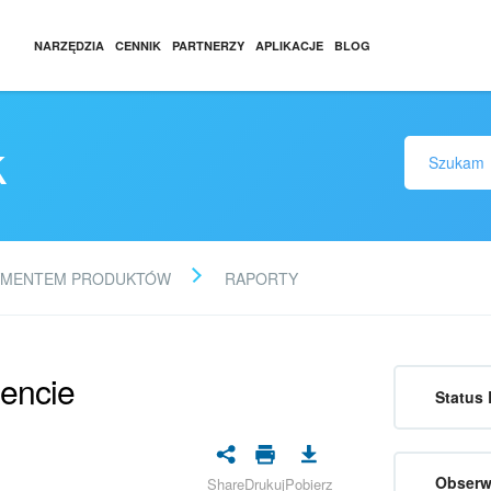
NARZĘDZIA
CENNIK
PARTNERZY
APLIKACJE
BLOG
k
YMENTEM PRODUKTÓW
RAPORTY
encie
Status 
Obserw
Share
Drukuj
Pobierz