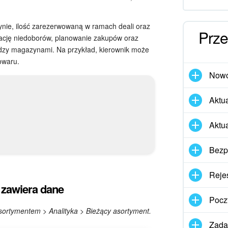
nie, ilość zarezerwowaną w ramach deali oraz
Prze
kację niedoborów, planowanie zakupów oraz
dzy magazynami. Na przykład, kierownik może
owaru.
Nowo
Aktua
Aktu
Bezp
Rejes
e zawiera dane
Pocz
ortymentem > Analityka > Bieżący asortyment.
Zadan