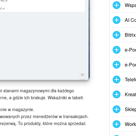
Wspar
AI Co
Bitr
e-Po
e-Po
Telef
cymi stanami magazynowymi dla każdego
Kreat
e, a gdzie ich brakuje. Wskaźniki w tabeli:
Skle
ecnie w magazynie.
rwowanych przez menedżerów w transakcjach.
 rezerwą. To produkty, które można sprzedać
Work