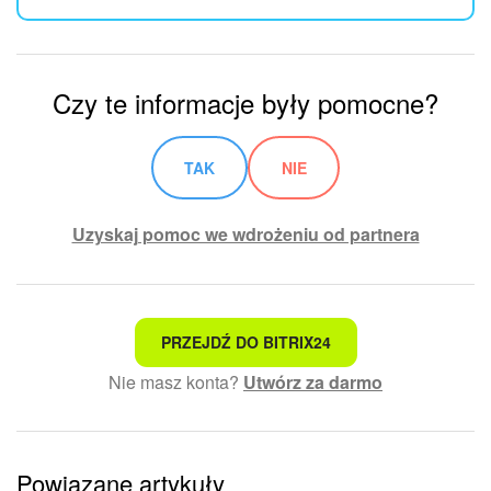
Czy te informacje były pomocne?
TAK
NIE
Uzyskaj pomoc we wdrożeniu od partnera
To nie jest to, czego szukam
PRZEJDŹ DO BITRIX24
Nie masz konta?
Utwórz za darmo
Skomplikowany i niezrozumiały tekst
Informacje są nieaktualne
Powiązane artykuły
Artykuł jest za krótki. Potrzebuję więcej informacji