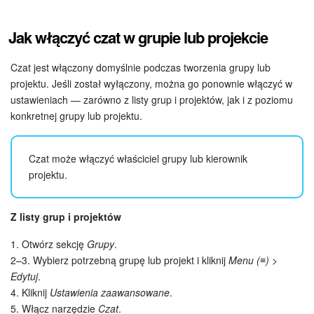
Widżet pracownika
Jak włączyć czat w grupie lub projekcie
Centrum Kontaktowe
Czat jest włączony domyślnie podczas tworzenia grupy lub
projektu. Jeśli został wyłączony, można go ponownie włączyć w
Analityka CRM
ustawieniach — zarówno z listy grup i projektów, jak i z poziomu
konkretnej grupy lub projektu.
Baza Wiedzy
Czat może włączyć właściciel grupy lub kierownik
CRM + Sklep internetowy
projektu.
Wsparcie Bitrix24
Z listy grup i projektów
AI CoPilot
1. Otwórz sekcję
Grupy
.
2–3. Wybierz potrzebną grupę lub projekt i kliknij
Menu (≡) >
Bitrix24 On-premise
Edytuj
.
4. Kliknij
Ustawienia zaawansowane
.
e-Podpis
5. Włącz narzędzie
Czat
.