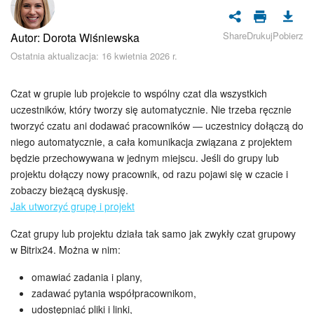
Bezpieczeństwo w Bitrix24
Share
Drukuj
Pobierz
Autor: Dorota Wiśniewska
Rejestracja i autoryzacja
Ostatnia aktualizacja: 16 kwietnia 2026 r.
Poczta
Czat w grupie lub projekcie to wspólny czat dla wszystkich
Zadania i projekty
uczestników, który tworzy się automatycznie. Nie trzeba ręcznie
tworzyć czatu ani dodawać pracowników — uczestnicy dołączą do
niego automatycznie, a cała komunikacja związana z projektem
CRM
będzie przechowywana w jednym miejscu. Jeśli do grupy lub
projektu dołączy nowy pracownik, od razu pojawi się w czacie i
Dysk
zobaczy bieżącą dyskusję.
Jak utworzyć grupę i projekt
Kalendarz
Czat grupy lub projektu działa tak samo jak zwykły czat grupowy
Komunikator Bitrix24
w Bitrix24. Można w nim:
omawiać zadania i plany,
Jak zacząć
zadawać pytania współpracownikom,
udostępniać pliki i linki,