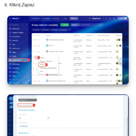
6. Kliknij
Zapisz
.
e-Podpis w HR
Telefonia
Kreator BI
Sklep online
Workflow
Centrum Sprzedaży
Kwestie ogólne
Collaby
Rezerwacja online