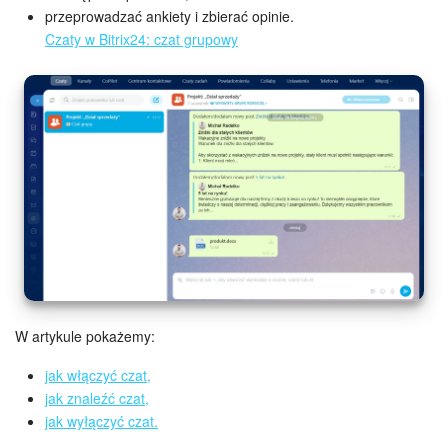
Grupy robocze
przeprowadzać ankiety i zbierać opinie.
Czaty w Bitrix24: czat grupowy
Bitrix24 Market
Strony internetowe
Firma
Automatyzacja
Marketing
Zarządzanie asortymentem produktów
W artykule pokażemy:
Ustawienia
jak włączyć czat,
Subskrypcja
jak znaleźć czat,
jak wyłączyć czat.
Aplikacja desktopowa