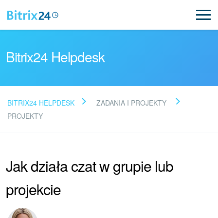
Bitrix24 Helpdesk
BITRIX24 HELPDESK
ZADANIA I PROJEKTY
Przeczytaj FAQ
PROJEKTY
Nowości Bitrix24
Jak działa czat w grupie lub
Aktualizacje artykułów
projekcie
Aktualności