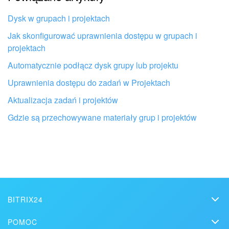
Nie podoba mi się sposób działania tego narzędzia
Dysk w grupach i projektach
Jak skonfigurować uprawnienia dostępu w grupach i
projektach
Automatycznie podłącz dysk grupy lub projektu
Uprawnienia dostępu do zadań w Projektach
Aktualizacja zadań i projektów
Gdzie są przechowywane materiały grup i projektów
Otrzymaj pomoc przy konfiguracji
Bitrix24 od lokalnych specjalistów
BITRIX24
Bitrix24
POMOC
ZNAJDŹ PARTNERA BITRIX24 W POBLIŻU
Cennik