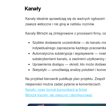
Kanały
Kanały idealnie sprawdzają się do ważnych ogłoszeń 
zawsze widoczne i nie giną w natłoku rozmów.
Kanały Bitrix24 są zintegrowane z procesami firmy, c
Szybkie dodawanie uczestników — do kanału możn
indywidualnego zapraszania każdego pracownika
Automatyczna subskrypcja i wypisywanie — nowi 
subskrybentami kanału, a zwolnieni użytkownicy s
Uprawnienia dostępu — określ, kto może dodawać
Statystyki — umożliwiają analizę polubień i kome
Na przykład kierownik publikuje plan projektu. Zespół
niejasności można zadać pytania w komentarzach.
Kanały: nowy format komunikacji w firmie
Bitrix24 Kanały: jak utworzyć i skonfigurować