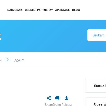
NARZĘDZIA
CENNIK
PARTNERZY
APLIKACJE
BLOG
k
4
CZATY
Status 
Obserw
Share
Drukuj
Pobierz