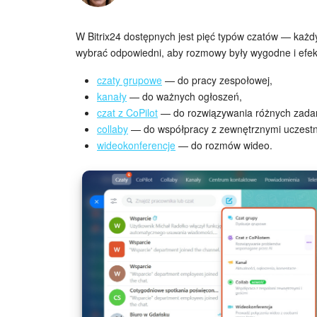
W Bitrix24 dostępnych jest pięć typów czatów — każd
wybrać odpowiedni, aby rozmowy były wygodne i efe
czaty grupowe
— do pracy zespołowej,
kanały
— do ważnych ogłoszeń,
czat z CoPilot
— do rozwiązywania różnych zada
collaby
— do współpracy z zewnętrznymi uczestn
wideokonferencje
— do rozmów wideo.