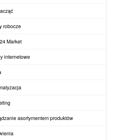
zacząć
y robocze
x24 Market
y internetowe
a
matyzacja
eting
ądzanie asortymentem produktów
wienia