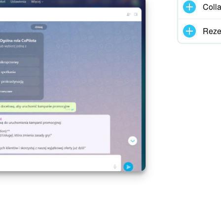
Coll
Reze