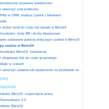
tomatyczne usuwanie wiadomości
k utworzyć czat publiczny
Pilot w CRM: analiza czatów z klientami
tatki
k dodać dział do czatu lub kanału w Bitrix24
munikator: kody BB i skróty klawiszowe
ęsto zadawane pytania dotyczące czatów w Bitrix24
py czatów w Bitrix24
munikator Bitrix24: Ustawienia
k skopiować link do czatu grupowego
klejki w czatach
Jak utworzyć zadanie lub wydarzenie na podstawie wiadomości czatu
nały
łączenia
ikator Bitrix24: rozpoczęcie pracy
Komunikator 3.0
ikator Bitrix24