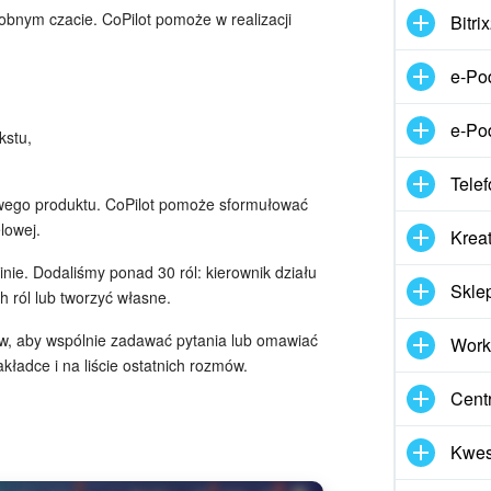
bnym czacie. CoPilot pomoże w realizacji
Bitr
e-Po
e-Po
kstu,
Telef
ego produktu. CoPilot pomoże sformułować
lowej.
Kreat
inie. Dodaliśmy ponad 30 ról: kierownik działu
Skle
h ról lub tworzyć własne.
w, aby wspólnie zadawać pytania lub omawiać
Work
kładce i na liście ostatnich rozmów.
Cent
Kwes