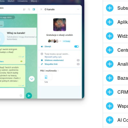
Subs
Apli
Widż
Cent
Anal
Baza
CRM 
Wspar
AI Co