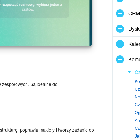
CRM
Dysk
Kale
Komun
Cz
Ko
w zespołowych. Są idealne do:
Cz
No
Cz
Og
An
Cz
trukturę, poprawia makiety i tworzy zadanie do
Ja