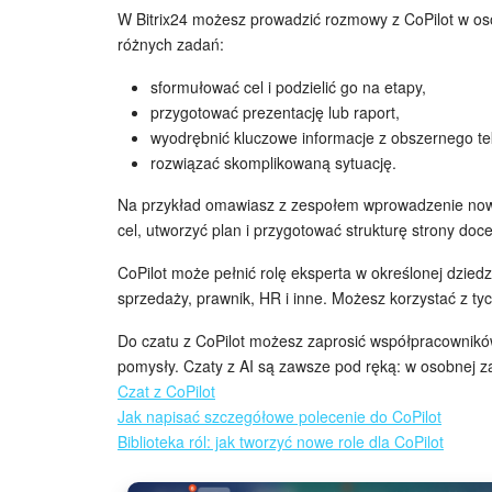
W Bitrix24 możesz prowadzić rozmowy z CoPilot w oso
różnych zadań:
sformułować cel i podzielić go na etapy,
przygotować prezentację lub raport,
wyodrębnić kluczowe informacje z obszernego te
rozwiązać skomplikowaną sytuację.
Na przykład omawiasz z zespołem wprowadzenie now
cel, utworzyć plan i przygotować strukturę strony doce
CoPilot może pełnić rolę eksperta w określonej dziedz
sprzedaży, prawnik, HR i inne. Możesz korzystać z tyc
Do czatu z CoPilot możesz zaprosić współpracownikó
pomysły. Czaty z AI są zawsze pod ręką: w osobnej za
Czat z CoPilot
Jak napisać szczegółowe polecenie do CoPilot
Biblioteka ról: jak tworzyć nowe role dla CoPilot