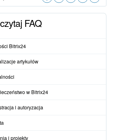
czytaj FAQ
ści Bitrix24
lizacje artykułów
alności
ieczeństwo w Bitrix24
tracja i autoryzacja
ta
ia i projekty