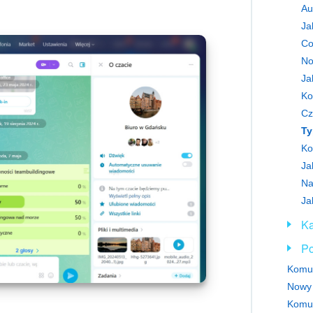
Au
Ja
Co
No
Ja
Ko
Cz
Ty
Ko
Ja
Na
Ka
Po
Komun
Nowy 
Komun