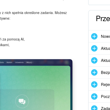
y z nich spełnia określone zadania. Możesz
Prze
ktywne:
Nowo
ń za pomocą AI,
ikami,
Aktua
Aktu
Bezp
Rejes
Pocz
Zadan