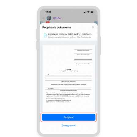
Widżet pracownika
Centrum Kontaktowe
Analityka CRM
Baza Wiedzy
CRM + Sklep internetowy
Wsparcie Bitrix24
AI CoPilot
Bitrix24 On-premise
e-Podpis