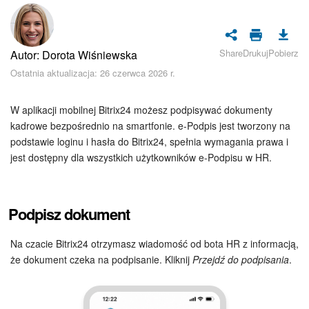
Bezpieczeństwo w Bitrix24
Rejestracja i autoryzacja
Share
Drukuj
Pobierz
Autor: Dorota Wiśniewska
Poczta
Ostatnia aktualizacja: 26 czerwca 2026 r.
Zadania i projekty
W aplikacji mobilnej Bitrix24 możesz podpisywać dokumenty
kadrowe bezpośrednio na smartfonie. e-Podpis jest tworzony na
CRM
podstawie loginu i hasła do Bitrix24, spełnia wymagania prawa i
jest dostępny dla wszystkich użytkowników e-Podpisu w HR.
Dysk
Kalendarz
Podpisz dokument
Komunikator Bitrix24
Na czacie Bitrix24 otrzymasz wiadomość od bota HR z informacją,
że dokument czeka na podpisanie. Kliknij
Przejdź do podpisania
.
Jak zacząć