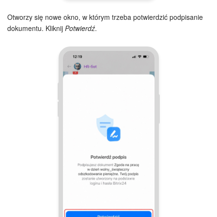
Otworzy się nowe okno, w którym trzeba potwierdzić podpisanie
e-Podpis w HR
dokumentu. Kliknij
Potwierdź
.
Telefonia
Kreator BI
Sklep online
Workflow
Centrum Sprzedaży
Kwestie ogólne
Collaby
Rezerwacja online