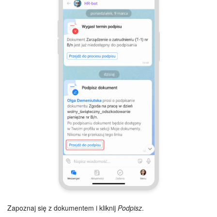
Grupy robocze
Bitrix24 Market
Strony internetowe
Firma
Automatyzacja
Marketing
Zarządzanie asortymentem produktów
Ustawienia
Subskrypcja
Zapoznaj się z dokumentem i kliknij
Podpisz
.
Aplikacja desktopowa