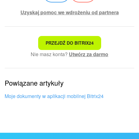
Uzyskaj pomoc we wdrożeniu od partnera
To nie jest to, czego szukam
PRZEJDŹ DO BITRIX24
Nie masz konta?
Utwórz za darmo
Skomplikowany i niezrozumiały tekst
Informacje są nieaktualne
Powiązane artykuły
Artykuł jest za krótki. Potrzebuję więcej informacji
Nie podoba mi się sposób działania tego narzędzia
Moje dokumenty w aplikacji mobilnej Bitrix24