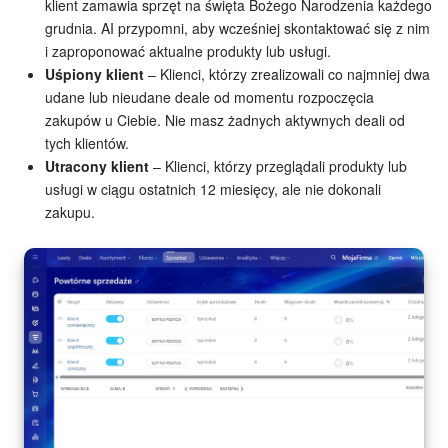
klient zamawia sprzęt na święta Bożego Narodzenia każdego
grudnia. AI przypomni, aby wcześniej skontaktować się z nim
e-Podpis w HR
i zaproponować aktualne produkty lub usługi.
Uśpiony klient
– Klienci, którzy zrealizowali co najmniej dwa
Telefonia
udane lub nieudane deale od momentu rozpoczęcia
zakupów u Ciebie. Nie masz żadnych aktywnych deali od
Kreator BI
tych klientów.
Utracony klient
– Klienci, którzy przeglądali produkty lub
Sklep online
usługi w ciągu ostatnich 12 miesięcy, ale nie dokonali
zakupu.
Workflow
Centrum Sprzedaży
Kwestie ogólne
Collaby
Rezerwacja online