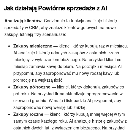
Jak działają Powtórne sprzedaże z AI
Widżet pracownika
Analizują klientów.
Codziennie ta funkcja analizuje historię
Centrum Kontaktowe
sprzedaży w CRM, aby znaleźć klientów gotowych na nowe
zakupy. Istnieją trzy scenariusze:
Analityka CRM
Zakupy miesięczne
— klienci, którzy kupują raz w miesiącu.
AI analizuje historię udanych zakupów z ostatnich trzech
Baza Wiedzy
miesięcy, z wyłączeniem bieżącego. Na przykład klient co
miesiąc zamawia kawę do biura. Na początku miesiąca AI
CRM + Sklep internetowy
przypomni, aby zaproponować mu nowy rodzaj kawy lub
promocję na większą ilość.
Wsparcie Bitrix24
Zakupy półroczne
— klienci, którzy dokonują zakupów co
pół roku. Na przykład firma aktualizuje oprogramowanie w
AI CoPilot
czerwcu i grudniu. W maju i listopadzie AI przypomni, aby
zaproponować nową wersję lub zniżkę.
Zakupy roczne
— klienci, którzy kupują mniej więcej w tym
Bitrix24 On-premise
samym czasie każdego roku. AI analizuje historię zakupów z
ostatnich dwóch lat, z wyłączeniem bieżącego. Na przykład
e-Podpis