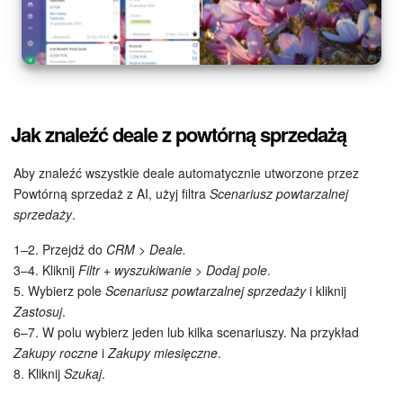
Jak znaleźć deale z powtórną sprzedażą
Aby znaleźć wszystkie deale automatycznie utworzone przez
Powtórną sprzedaż z AI, użyj filtra
Scenariusz powtarzalnej
sprzedaży
.
1–2. Przejdź do
CRM > Deale.
3–4. Kliknij
Filtr + wyszukiwanie > Dodaj pole
.
5. Wybierz pole
Scenariusz powtarzalnej sprzedaży
i kliknij
Zastosuj
.
6–7. W polu wybierz jeden lub kilka scenariuszy. Na przykład
Zakupy roczne
i
Zakupy miesięczne
.
8. Kliknij
Szukaj
.