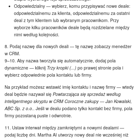
Odpowiedzialny — wybierz, komu przypisywać nowe deale:
odpowiedzialnemu za klienta, odpowiedzialnemu za ostatni
deal z tym klientem lub wybranym pracownikom. Przy
wyborze kilku pracowników deale będą rozdzielane między
nimi według kolejności.
8. Podaj nazwę dla nowych deali — tę nazwę zobaczy menedżer
w CRM.
9–10. Aby nazwa tworzyła się automatycznie, dodaj pola
dynamiczne — kliknij
Trzy kropki (...)
po prawej stronie pola i
wybierz odpowiednie pola kontaktu lub firmy.
Na przykład możesz wstawić imię kontaktu i nazwę firmy — wtedy
deal będzie nazywał się
Powtarzająca się sprzedaż według
inteligentnego skryptu w CRM Coroczne zakupy — Jan Kowalski,
ABC Sp. z o.o.
. Jeśli w dealu podano tylko kontakt bez firmy, pola
firmy pozostaną puste i odwrotnie.
11. Ustaw interwał między zamkniętymi a nowymi dealami —
podaj liczbę dni. Martha AI utworzy nowy deal nie wcześniej niż