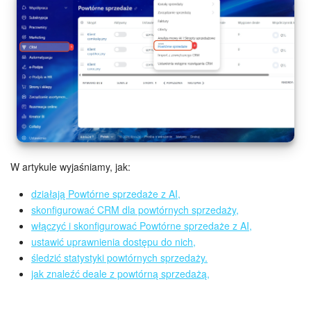
Grupy robocze
Bitrix24 Market
Strony internetowe
Firma
Automatyzacja
W artykule wyjaśniamy, jak:
Marketing
działają Powtórne sprzedaże z AI,
Zarządzanie asortymentem produktów
skonfigurować CRM dla powtórnych sprzedaży,
włączyć i skonfigurować Powtórne sprzedaże z AI,
Ustawienia
ustawić uprawnienia dostępu do nich,
śledzić statystyki powtórnych sprzedaży.
Subskrypcja
jak znaleźć deale z powtórną sprzedażą,
Aplikacja desktopowa