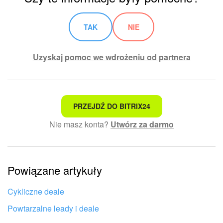
TAK
NIE
Uzyskaj pomoc we wdrożeniu od partnera
To nie jest to, czego szukam
PRZEJDŹ DO BITRIX24
Nie masz konta?
Utwórz za darmo
Skomplikowany i niezrozumiały tekst
Informacje są nieaktualne
Powiązane artykuły
Artykuł jest za krótki. Potrzebuję więcej informacji
Nie podoba mi się sposób działania tego narzędzia
Cykliczne deale
Powtarzalne leady i deale