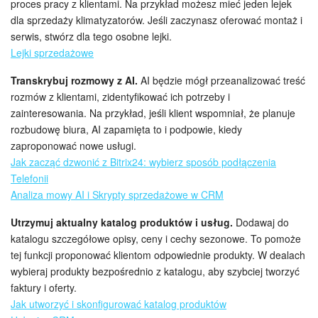
proces pracy z klientami. Na przykład możesz mieć jeden lejek
dla sprzedaży klimatyzatorów. Jeśli zaczynasz oferować montaż i
serwis, stwórz dla tego osobne lejki.
Lejki sprzedażowe
Transkrybuj rozmowy z AI.
AI będzie mógł przeanalizować treść
rozmów z klientami, zidentyfikować ich potrzeby i
zainteresowania. Na przykład, jeśli klient wspomniał, że planuje
rozbudowę biura, AI zapamięta to i podpowie, kiedy
zaproponować nowe usługi.
Jak zacząć dzwonić z Bitrix24: wybierz sposób podłączenia
Telefonii
Analiza mowy AI i Skrypty sprzedażowe w CRM
Utrzymuj aktualny katalog produktów i usług.
Dodawaj do
katalogu szczegółowe opisy, ceny i cechy sezonowe. To pomoże
tej funkcji proponować klientom odpowiednie produkty. W dealach
wybieraj produkty bezpośrednio z katalogu, aby szybciej tworzyć
faktury i oferty.
Jak utworzyć i skonfigurować katalog produktów