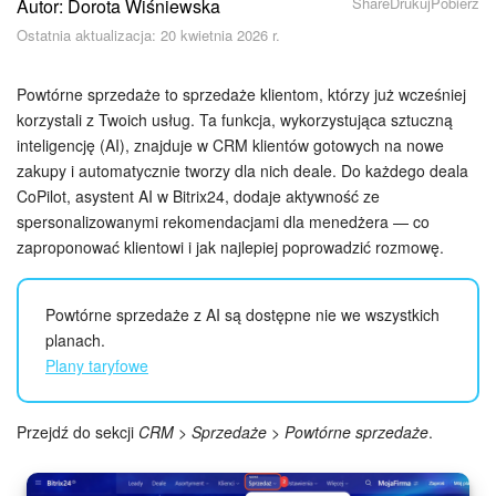
Share
Drukuj
Pobierz
Autor: Dorota Wiśniewska
Bezpieczeństwo w Bitrix24
Ostatnia aktualizacja: 20 kwietnia 2026 r.
Rejestracja i autoryzacja
Powtórne sprzedaże to sprzedaże klientom, którzy już wcześniej
Poczta
korzystali z Twoich usług. Ta funkcja, wykorzystująca sztuczną
inteligencję (AI), znajduje w CRM klientów gotowych na nowe
zakupy i automatycznie tworzy dla nich deale. Do każdego deala
Zadania i projekty
CoPilot, asystent AI w Bitrix24, dodaje aktywność ze
spersonalizowanymi rekomendacjami dla menedżera — co
CRM
zaproponować klientowi i jak najlepiej poprowadzić rozmowę.
Dysk
Powtórne sprzedaże z AI są dostępne nie we wszystkich
Kalendarz
planach.
Plany taryfowe
Komunikator Bitrix24
Przejdź do sekcji
CRM > Sprzedaże > Powtórne sprzedaże
.
Jak zacząć