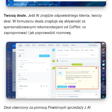
ZAŁÓŻ KONTO
Tworzą deale.
Jeśli AI znajdzie odpowiedniego klienta, tworzy
deal. W formularzu deala znajduje się aktywność ze
LOGOWANIE
spersonalizowanymi rekomendacjami od CoPilot: co
zaproponować i jak poprowadzić rozmowę.
Deal utworzony za pomocą Powtórnych sprzedaży z AI