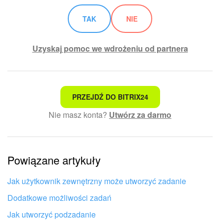
TAK
NIE
Uzyskaj pomoc we wdrożeniu od partnera
To nie jest to, czego szukam
PRZEJDŹ DO BITRIX24
Nie masz konta?
Utwórz za darmo
Skomplikowany i niezrozumiały tekst
Informacje są nieaktualne
Powiązane artykuły
Artykuł jest za krótki. Potrzebuję więcej informacji
Nie podoba mi się sposób działania tego narzędzia
Jak użytkownik zewnętrzny może utworzyć zadanie
Dodatkowe możliwości zadań
Jak utworzyć podzadanie