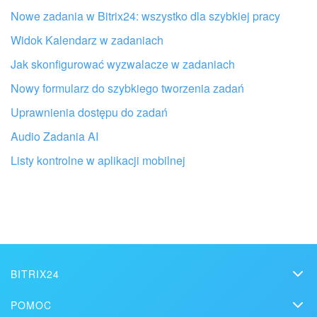
Nowe zadania w Bitrix24: wszystko dla szybkiej pracy
Widok Kalendarz w zadaniach
Jak skonfigurować wyzwalacze w zadaniach
Nowy formularz do szybkiego tworzenia zadań
Uprawnienia dostępu do zadań
Audio Zadania AI
Listy kontrolne w aplikacji mobilnej
Otrzymaj pomoc przy konfiguracji
Bitrix24 od lokalnych specjalistów
ZNAJDŹ PARTNERA BITRIX24 W POBLIŻU
BITRIX24
Bitrix24
POMOC
Cennik