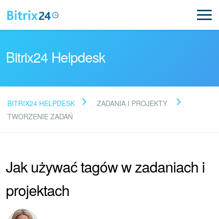
Bitrix24 Helpdesk
BITRIX24 HELPDESK
ZADANIA I PROJEKTY
Przeczytaj FAQ
TWORZENIE ZADAŃ
Nowości Bitrix24
Jak używać tagów w zadaniach i
Aktualizacje artykułów
projektach
Aktualności