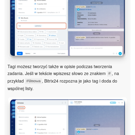
e-Podpis w HR
Telefonia
Kreator BI
Sklep online
Tagi możesz tworzyć także w opisie podczas tworzenia
Workflow
zadania. Jeśli w tekście wpiszesz słowo ze znakiem
, na
#
przykład
, Bitrix24 rozpozna je jako tag i doda do
#Umowa
Centrum Sprzedaży
wspólnej listy.
Kwestie ogólne
Collaby
Rezerwacja online