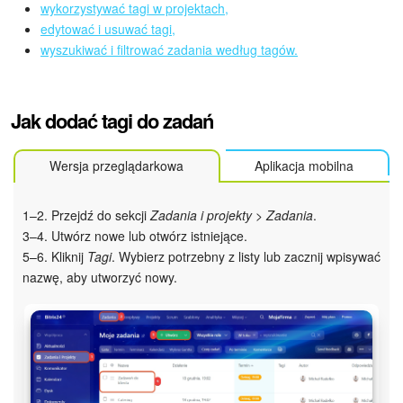
Grupy robocze
wykorzystywać tagi w projektach,
edytować i usuwać tagi,
Bitrix24 Market
wyszukiwać i filtrować zadania według tagów.
Strony internetowe
Jak dodać tagi do zadań
Firma
Wersja przeglądarkowa
Aplikacja mobilna
Automatyzacja
1–2.
Przejdź
do sekcji
Zadania i projekty > Zadania
.
Marketing
3–4. Utwórz nowe lub otwórz istniejące.
5–6. Kliknij
Tagi
. Wybierz potrzebny z listy lub zacznij wpisywać
Zarządzanie asortymentem produktów
nazwę, aby utworzyć nowy.
Ustawienia
Subskrypcja
Aplikacja desktopowa