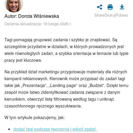
Bezpieczeństwo w Bitrix24
Share
Drukuj
Pobierz
Autor: Dorota Wiśniewska
Rejestracja i autoryzacja
Ostatnia aktualizacja: 19 lutego 2026 r.
Poczta
Tagi pomagają grupować zadania i szybko je znajdować. Są
Zadania i projekty
szczególnie przydatne w działach, w których prowadzonych jest
wiele równoległych zadań, a szybka orientacja w temacie lub typie
pracy jest kluczowa.
CRM
Na przykład dział marketingu przygotowuje materiały dla różnych
Dysk
kampanii reklamowych. Kierownik może przypisać do zadań tagi
takie jak „Prezentacja”, „Landing page” oraz „Budżet”. Dzięki temu
Kalendarz
zespół może łatwo zidentyfikować zadania związane z danym
kierunkiem, otworzyć listę filtrowaną według tagu i uniknąć
Komunikator Bitrix24
czasochłonnego ręcznego wyszukiwania.
W tym artykule pokazujemy, jak:
Jak zacząć
dodać tagi podczas tworzenia i edycji zadań,