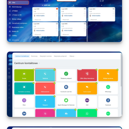
Widżet pracownika
Centrum Kontaktowe
Analityka CRM
Baza Wiedzy
CRM + Sklep internetowy
Wsparcie Bitrix24
AI CoPilot
Bitrix24 On-premise
e-Podpis