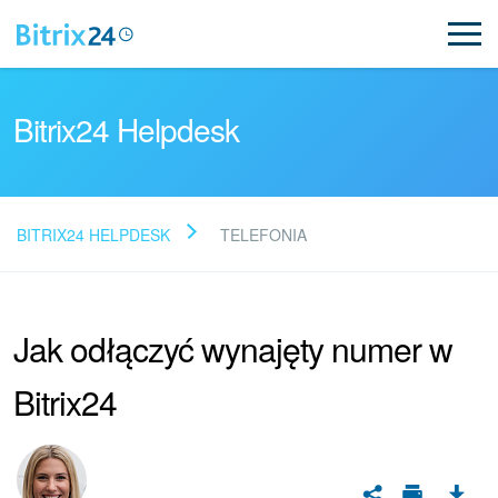
Bitrix24 Helpdesk
BITRIX24 HELPDESK
TELEFONIA
Przeczytaj FAQ
Jak odłączyć wynajęty numer w
Nowości Bitrix24
Bitrix24
Aktualizacje artykułów
Aktualności