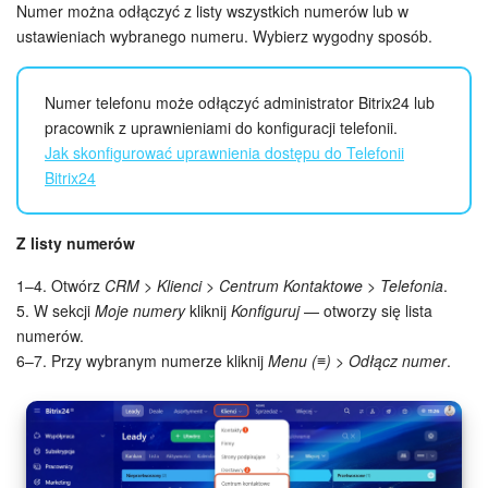
Grupy robocze
Numer można odłączyć z listy wszystkich numerów lub w
ustawieniach wybranego numeru. Wybierz wygodny sposób.
Bitrix24 Market
Numer telefonu może odłączyć administrator Bitrix24 lub
Strony internetowe
pracownik z uprawnieniami do konfiguracji telefonii.
Jak skonfigurować uprawnienia dostępu do Telefonii
Firma
Bitrix24
Automatyzacja
Z listy numerów
Marketing
1–4. Otwórz
CRM > Klienci > Centrum Kontaktowe > Telefonia
.
5. W sekcji
Moje numery
kliknij
Konfiguruj
— otworzy się lista
Zarządzanie asortymentem produktów
numerów.
6–7. Przy wybranym numerze kliknij
Menu (≡) > Odłącz numer
.
Ustawienia
Subskrypcja
Aplikacja desktopowa