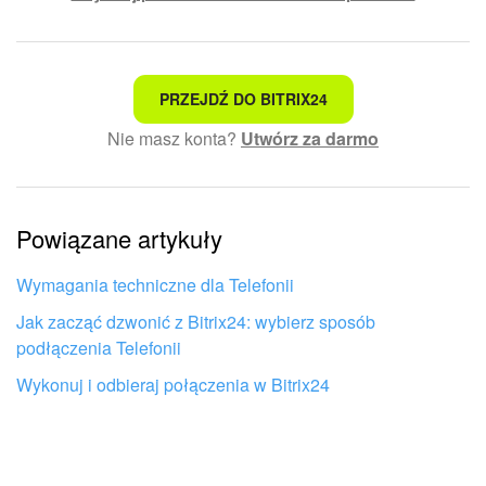
To nie jest to, czego szukam
PRZEJDŹ DO BITRIX24
Nie masz konta?
Utwórz za darmo
Skomplikowany i niezrozumiały tekst
Informacje są nieaktualne
Powiązane artykuły
Artykuł jest za krótki. Potrzebuję więcej informacji
Nie podoba mi się sposób działania tego narzędzia
Wymagania techniczne dla Telefonii
Jak zacząć dzwonić z Bitrix24: wybierz sposób
podłączenia Telefonii
Wykonuj i odbieraj połączenia w Bitrix24