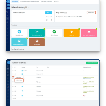
e-Podpis w HR
Telefonia
Kreator BI
Sklep online
Workflow
Centrum Sprzedaży
Kwestie ogólne
Collaby
Rezerwacja online