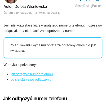
Bezpieczeństwo w Bitrix24
Share
Drukuj
Pobierz
Autor: Dorota Wiśniewska
Ostatnia aktualizacja: 16 kwietnia 2026 r.
Rejestracja i autoryzacja
Poczta
Jeśli nie korzystasz już z wynajętego numeru telefonu, możesz go
odłączyć, aby nie płacić za niepotrzebny numer.
Zadania i projekty
Po anulowaniu wynajmu opłata za opłacony okres nie jest
CRM
zwracana.
Dysk
W artykule pokażemy:
Kalendarz
jak odłączyć numer telefonu,
co się stanie po odłączeniu.
Komunikator Bitrix24
Jak zacząć
Jak odłączyć numer telefonu