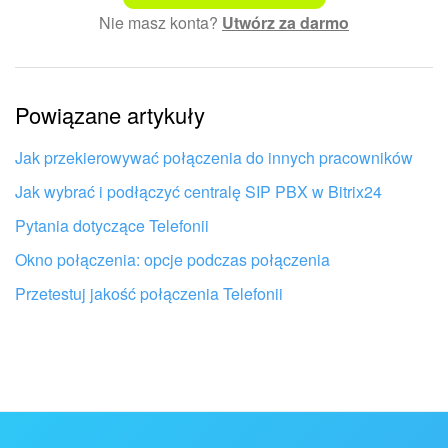
Nie masz konta?
Utwórz za darmo
Skomplikowany i niezrozumiały tekst
Informacje są nieaktualne
Powiązane artykuły
Artykuł jest za krótki. Potrzebuję więcej informacji
Nie podoba mi się sposób działania tego narzędzia
Jak przekierowywać połączenia do innych pracowników
Jak wybrać i podłączyć centralę SIP PBX w Bitrix24
Pytania dotyczące Telefonii
Okno połączenia: opcje podczas połączenia
Przetestuj jakość połączenia Telefonii