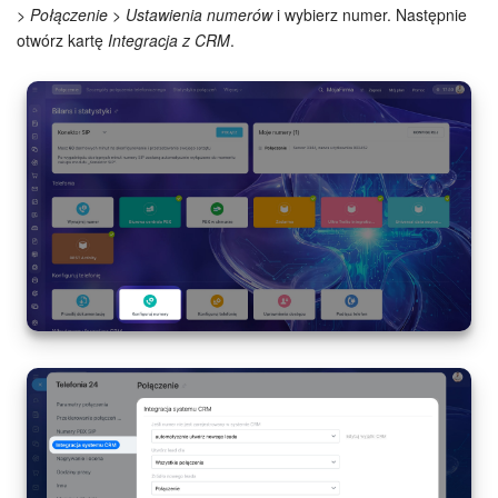
Grupy robocze
> Połączenie > Ustawienia numerów
i wybierz numer. Następnie
otwórz kartę
Integracja z CRM
.
Bitrix24 Market
Strony internetowe
Firma
Automatyzacja
Marketing
Zarządzanie asortymentem produktów
Ustawienia
Subskrypcja
Aplikacja desktopowa