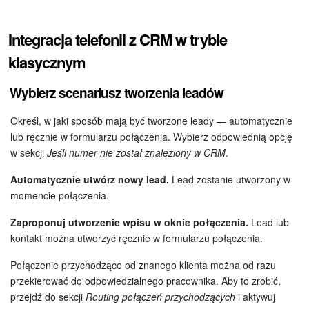
e-Podpis w HR
Integracja telefonii z CRM w trybie
klasycznym
Telefonia
Wybierz scenariusz tworzenia leadów
Kreator BI
Określ, w jaki sposób mają być tworzone leady — automatycznie
Sklep online
lub ręcznie w formularzu połączenia. Wybierz odpowiednią opcję
w sekcji
Jeśli numer nie został znaleziony w CRM
.
Workflow
Automatycznie utwórz nowy lead.
Lead zostanie utworzony w
Centrum Sprzedaży
momencie połączenia.
Zaproponuj utworzenie wpisu w oknie połączenia.
Lead lub
Kwestie ogólne
kontakt można utworzyć ręcznie w formularzu połączenia.
Collaby
Połączenie przychodzące od znanego klienta można od razu
przekierować do odpowiedzialnego pracownika. Aby to zrobić,
Rezerwacja online
przejdź do sekcji
Routing połączeń przychodzących
i aktywuj