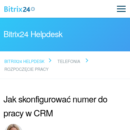
Bitrix24 Helpdesk
BITRIX24 HELPDESK
TELEFONIA
Przeczytaj FAQ
ROZPOCZĘCIE PRACY
Nowości Bitrix24
Jak skonfigurować numer do
Aktualizacje artykułów
pracy w CRM
Aktualności