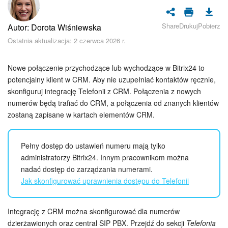
Bezpieczeństwo w Bitrix24
Share
Drukuj
Pobierz
Autor: Dorota Wiśniewska
Rejestracja i autoryzacja
Ostatnia aktualizacja: 2 czerwca 2026 r.
Poczta
Nowe połączenie przychodzące lub wychodzące w Bitrix24 to
Zadania i projekty
potencjalny klient w CRM. Aby nie uzupełniać kontaktów ręcznie,
skonfiguruj integrację Telefonii z CRM. Połączenia z nowych
numerów będą trafiać do CRM, a połączenia od znanych klientów
CRM
zostaną zapisane w kartach elementów CRM.
Dysk
Pełny dostęp do ustawień numeru mają tylko
Kalendarz
administratorzy Bitrix24. Innym pracownikom można
nadać dostęp do zarządzania numerami.
Komunikator Bitrix24
Jak skonfigurować uprawnienia dostępu do Telefonii
Jak zacząć
Integrację z CRM można skonfigurować dla numerów
dzierżawionych oraz central SIP PBX. Przejdź do sekcji
Telefonia