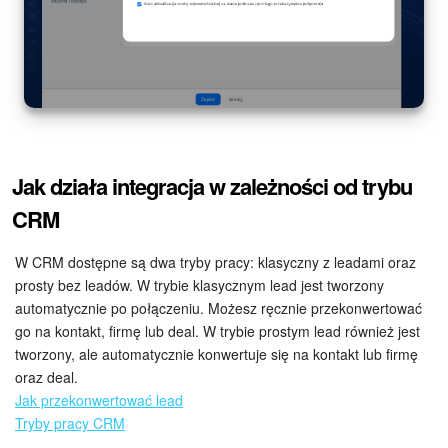
Widżet pracownika
Centrum Kontaktowe
Analityka CRM
Jak działa integracja w zależności od trybu
Baza Wiedzy
CRM
CRM + Sklep internetowy
W CRM dostępne są dwa tryby pracy: klasyczny z leadami oraz
prosty bez leadów. W trybie klasycznym lead jest tworzony
Wsparcie Bitrix24
automatycznie po połączeniu. Możesz ręcznie przekonwertować
go na kontakt, firmę lub deal. W trybie prostym lead również jest
AI CoPilot
tworzony, ale automatycznie konwertuje się na kontakt lub firmę
oraz deal.
Bitrix24 On-premise
Jak przekonwertować lead
Tryby pracy CRM
e-Podpis