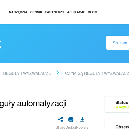
NARZĘDZIA
CENNIK
PARTNERZY
APLIKACJE
BLOG
k
REGUŁY I WYZWALACZE
CZYM SĄ REGUŁY I WYZWALAC
eguły automatyzacji
Status 
wszyst
Obserw
Share
Drukuj
Pobierz