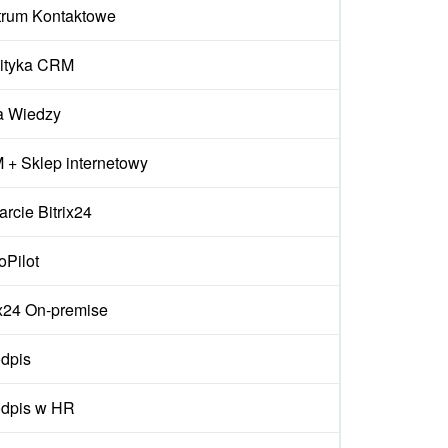
trum Kontaktowe
ityka CRM
a Wiedzy
+ Sklep internetowy
rcie Bitrix24
oPilot
ix24 On-premise
dpis
odpis w HR