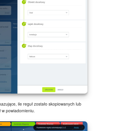
zujące, ile reguł zostało skopiowanych lub
j
w powiadomieniu.