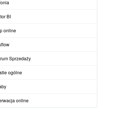
fonia
tor BI
p online
flow
trum Sprzedaży
tie ogólne
aby
rwacja online