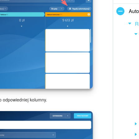
Auto
R
 do odpowiedniej kolumny.