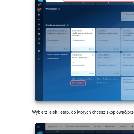
Wybierz lejek i etap, do których chcesz skopiować/prz