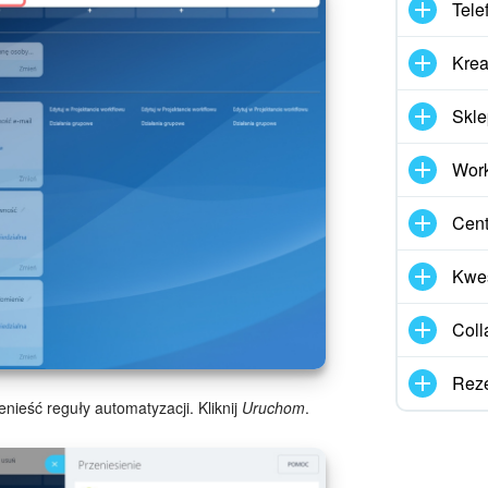
Tele
Krea
Skle
Work
Cen
Kwes
Coll
Reze
enieść reguły automatyzacji. Kliknij
Uruchom
.