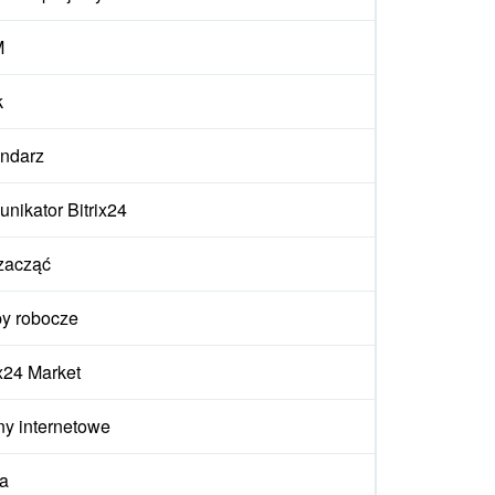
M
k
ndarz
nikator Bitrix24
zacząć
y robocze
ix24 Market
ny internetowe
a