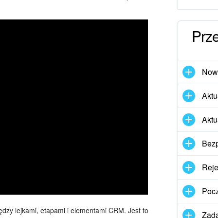
Prz
Nowo
Aktu
Aktu
Bezp
Reje
Pocz
ędzy lejkami, etapami i elementami CRM. Jest to
Zada