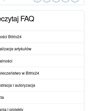
eczytaj FAQ
ści Bitrix24
alizacje artykułów
alności
ieczeństwo w Bitrix24
stracja i autoryzacja
ta
nia i projekty