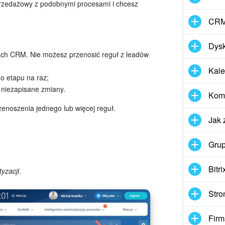
sprzedażowy z podobnymi procesami i chcesz
CR
Dys
ach CRM. Nie możesz przenosić reguł z leadów
Kale
o etapu na raz;
 niezapisane zmiany.
Komu
zenoszenia jednego lub więcej reguł.
Jak 
Grup
Bitr
yzacji
.
Stro
Firm