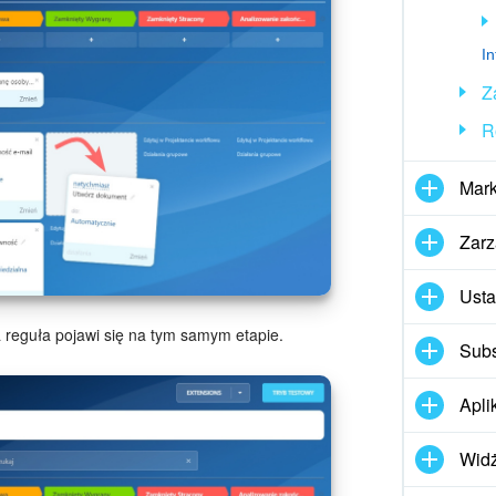
I
Z
R
Mark
Zarz
Usta
 reguła pojawi się na tym samym etapie.
Subs
Apli
Widż