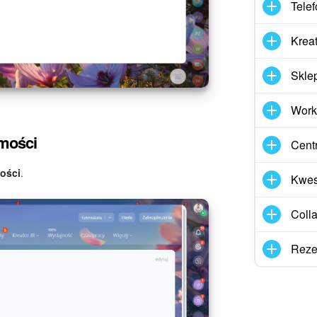
Telef
Kreat
Skle
Work
omości
Cent
ości
.
Kwes
Coll
Reze