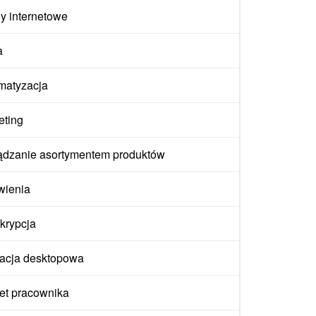
y internetowe
a
matyzacja
eting
ądzanie asortymentem produktów
wienia
krypcja
kacja desktopowa
et pracownika