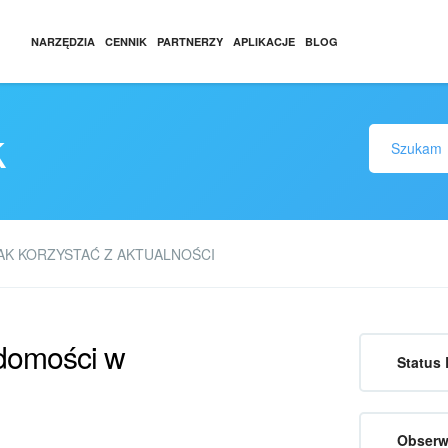
NARZĘDZIA
CENNIK
PARTNERZY
APLIKACJE
BLOG
k
AK KORZYSTAĆ Z AKTUALNOŚCI
adomości w
Status 
Obserw