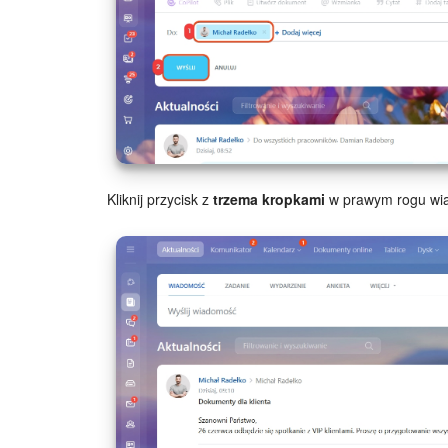
Kliknij przycisk z
trzema kropkami
w prawym rogu wia