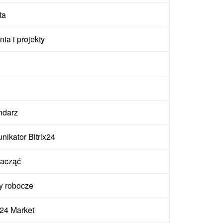
ta
ia i projekty
ndarz
ikator Bitrix24
zacząć
y robocze
x24 Market