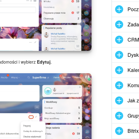
Pocz
Zadan
CRM
Dysk
domości i wybierz
Edytuj
.
Kale
Komun
Jak 
Grup
Bitri