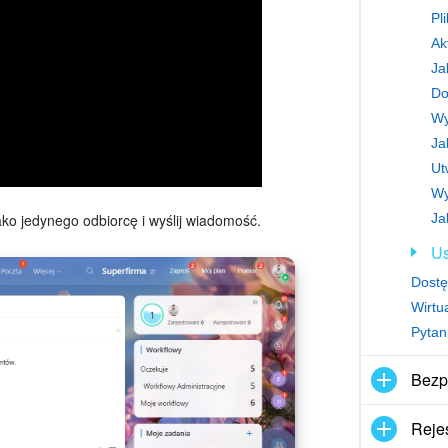
Pl
Ak
Do
Ja
Ut
Wy
ko jedynego odbiorcę i wyślij wiadomość.
Ja
Us
Dostę
Wirtu
Pytan
Bezp
Rejes