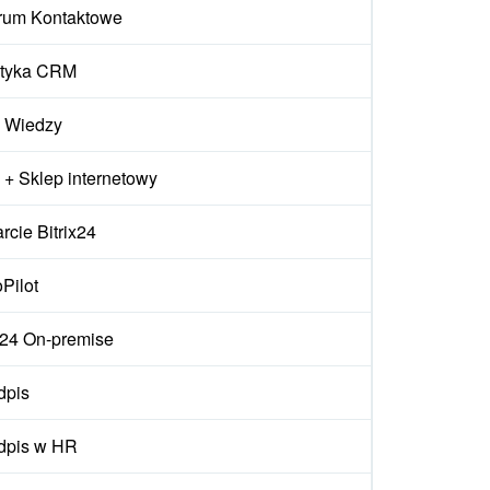
rum Kontaktowe
ityka CRM
 Wiedzy
+ Sklep internetowy
cie Bitrix24
Pilot
ix24 On-premise
dpis
dpis w HR