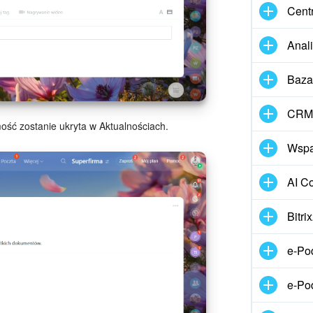
Cent
Anal
Baza
CRM 
ość zostanie ukryta w Aktualnościach.
Wspar
AI Co
Bitr
e-Po
e-Po