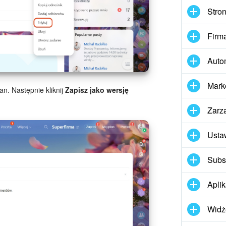
Stron
Firm
Auto
Mark
n. Następnie kliknij
Zapisz jako wersję
Zarz
Usta
Subs
Apli
Widż