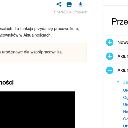
Share
Drukuj
Pobierz
Prze
ościach. Ta funkcja przyda się pracownikom,
acowników w Aktualnościach.
Nowo
a urodzinowe dla współpracownika.
Aktua
Aktu
mości
Ja
Ut
Og
Ut
Na
Od