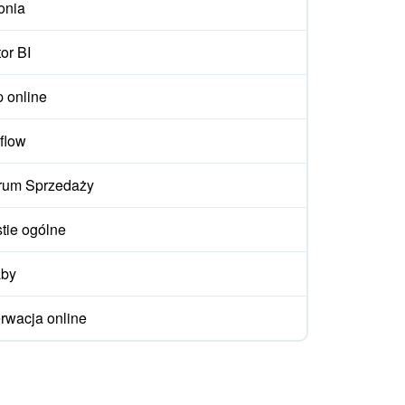
onia
or BI
p online
flow
rum Sprzedaży
tie ogólne
aby
rwacja online