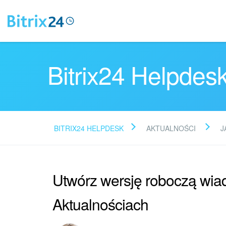
Bitrix24 Helpdes
BITRIX24 HELPDESK
AKTUALNOŚCI
J
Utwórz wersję roboczą wi
Aktualnościach