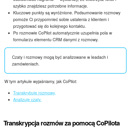
Grupy robocze
szybko znajdziesz potrzebne informacje.
Kluczowe punkty są wyróżnione. Podsumowanie rozmowy
Bitrix24 Market
pomoże Ci przypomnieć sobie ustalenia z klientem i
przygotować się do kolejnego kontaktu.
Strony internetowe
Po rozmowie CoPilot automatycznie uzupełnia pola w
formularzu elementu CRM danymi z rozmowy.
Firma
Czaty i rozmowy mogą być analizowane w leadach i
Automatyzacja
zamówieniach.
Marketing
W tym artykule wyjaśniamy, jak CoPilot:
Zarządzanie asortymentem produktów
Transkrybuje rozmowy,
Analizuje czaty.
Ustawienia
Subskrypcja
Transkrypcja rozmów za pomocą CoPilota
Aplikacja desktopowa