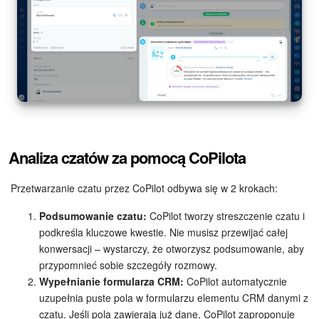
e-Podpis w HR
Telefonia
Kreator BI
Sklep online
Analiza czatów za pomocą CoPilota
Workflow
Przetwarzanie czatu przez CoPilot odbywa się w 2 krokach:
Centrum Sprzedaży
Podsumowanie czatu:
CoPilot tworzy streszczenie czatu i
podkreśla kluczowe kwestie. Nie musisz przewijać całej
Kwestie ogólne
konwersacji – wystarczy, że otworzysz podsumowanie, aby
przypomnieć sobie szczegóły rozmowy.
Collaby
Wypełnianie formularza CRM:
CoPilot automatycznie
uzupełnia puste pola w formularzu elementu CRM danymi z
Rezerwacja online
czatu. Jeśli pola zawierają już dane, CoPilot zaproponuje