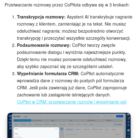
Przetwarzanie rozmowy przez CoPilota odbywa się w 3 krokach:
Widżet pracownika
Transkrypcja rozmowy:
Asystent AI transkrybuje nagranie
rozmowy z klientem, zamieniając je na tekst. Nie musisz
Centrum Kontaktowe
odsłuchiwać nagrania; możesz bezpośrednio otworzyć
transkrypcję i przeczytać wszystkie szczegóły konwersacji.
Analityka CRM
Podsumowanie rozmowy:
CoPilot tworzy zwięzłe
podsumowanie dialogu i wyróżnia najważniejsze punkty.
Baza Wiedzy
Dzięki temu nie musisz ponownie odsłuchiwać rozmowy,
aby szybko zapoznać się ze szczegółami ustaleń.
Wypełnianie formularza CRM:
CoPilot automatycznie
CRM + Sklep internetowy
wprowadza dane z rozmowy do pustych pól formularza
CRM. Jeśli pola zawierają już dane, CoPilot zaproponuje
Wsparcie Bitrix24
zachowanie lub zastąpienie istniejących danych.
CoPilot w CRM: przetwarzanie rozmów i wypełnianie pól
AI CoPilot
Bitrix24 On-premise
e-Podpis