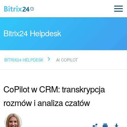
Bitrix24 Helpdesk
BITRIX24 HELPDESK
AI COPILOT
Przeczytaj FAQ
CoPilot w CRM: transkrypcja
Nowości Bitrix24
rozmów i analiza czatów
Aktualizacje artykułów
Aktualności