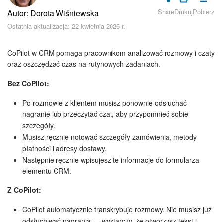
Bezpieczeństwo w Bitrix24
Share
Drukuj
Pobierz
Autor: Dorota Wiśniewska
Ostatnia aktualizacja: 22 kwietnia 2026 r.
Rejestracja i autoryzacja
Poczta
CoPilot w CRM pomaga pracownikom analizować rozmowy i czaty
oraz oszczędzać czas na rutynowych zadaniach.
Zadania i projekty
Bez CoPilot:
CRM
Po rozmowie z klientem musisz ponownie odsłuchać
nagranie lub przeczytać czat, aby przypomnieć sobie
Dysk
szczegóły.
Musisz ręcznie notować szczegóły zamówienia, metody
płatności i adresy dostawy.
Kalendarz
Następnie ręcznie wpisujesz te informacje do formularza
elementu CRM.
Komunikator Bitrix24
Z CoPilot:
Jak zacząć
CoPilot automatycznie transkrybuje rozmowy. Nie musisz już
odsłuchiwać nagrania — wystarczy, że otworzysz tekst i