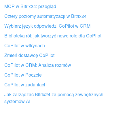
Nie podoba mi się sposób działania tego narzędzia
MCP w Bitrix24: przegląd
Cztery poziomy automatyzacji w Bitrix24
Wybierz język odpowiedzi CoPilot w CRM
Biblioteka ról: jak tworzyć nowe role dla CoPilot
CoPilot w witrynach
Zmień dostawcę CoPilot
CoPilot w CRM: Analiza rozmów
CoPilot w Poczcie
CoPilot w zadaniach
Jak zarządzać Bitrix24 za pomocą zewnętrznych
Otrzymaj pomoc przy konfiguracji
systemów AI
Bitrix24 od lokalnych specjalistów
ZNAJDŹ PARTNERA BITRIX24 W POBLIŻU