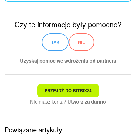
Czy te informacje były pomocne?
TAK
NIE
Uzyskaj pomoc we wdrożeniu od partnera
To nie jest to, czego szukam
PRZEJDŹ DO BITRIX24
Nie masz konta?
Utwórz za darmo
Skomplikowany i niezrozumiały tekst
Informacje są nieaktualne
Powiązane artykuły
Artykuł jest za krótki. Potrzebuję więcej informacji