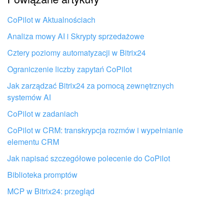
e-Podpis w HR
Nie podoba mi się sposób działania tego narzędzia
CoPilot w Aktualnościach
Analiza mowy AI i Skrypty sprzedażowe
Telefonia
Cztery poziomy automatyzacji w Bitrix24
Kreator BI
Ograniczenie liczby zapytań CoPilot
Jak zarządzać Bitrix24 za pomocą zewnętrznych
Sklep online
systemów AI
Workflow
CoPilot w zadaniach
CoPilot w CRM: transkrypcja rozmów i wypełnianie
Centrum Sprzedaży
elementu CRM
Jak napisać szczegółowe polecenie do CoPilot
Kwestie ogólne
Biblioteka promptów
Otrzymaj pomoc przy konfiguracji
Collaby
Bitrix24 od lokalnych specjalistów
MCP w Bitrix24: przegląd
Rezerwacja online