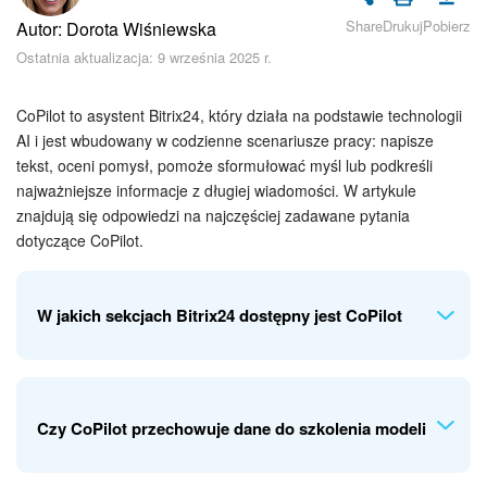
Bezpieczeństwo w Bitrix24
Share
Drukuj
Pobierz
Autor: Dorota Wiśniewska
Ostatnia aktualizacja: 9 września 2025 r.
Rejestracja i autoryzacja
Poczta
CoPilot to asystent Bitrix24, który działa na podstawie technologii
AI i jest wbudowany w codzienne scenariusze pracy: napisze
tekst, oceni pomysł, pomoże sformułować myśl lub podkreśli
Zadania i projekty
najważniejsze informacje z długiej wiadomości. W artykule
znajdują się odpowiedzi na najczęściej zadawane pytania
CRM
dotyczące CoPilot.
Dysk
W jakich sekcjach Bitrix24 dostępny jest CoPilot
Kalendarz
Komunikator Bitrix24
Możesz korzystać z CoPilot w następujących sekcjach:
Aktualności, Zadania, Czat, CRM, Poczta, Kalendarz i Strony
Czy CoPilot przechowuje dane do szkolenia modeli
Jak zacząć
internetowe.
CoPilot w Aktualnościach