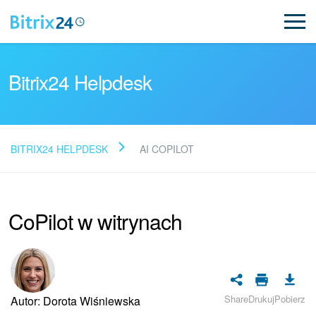
Bitrix24 Helpdesk
BITRIX24 HELPDESK
AI COPILOT
Przeczytaj FAQ
CoPilot w witrynach
Nowości Bitrix24
Aktualizacje artykułów
Aktualności
Share
Drukuj
Pobierz
Autor: Dorota Wiśniewska