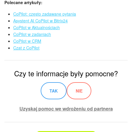
Polecane artykuły:
CoPilot: często zadawane pytania
Asystent AI CoPilot w Bitrix24
CoPilot w Aktualnościach
CoPilot w zadaniach
CoPilot w CRM
Czat z CoPilot
Czy te informacje były pomocne?
TAK
NIE
Uzyskaj pomoc we wdrożeniu od partnera