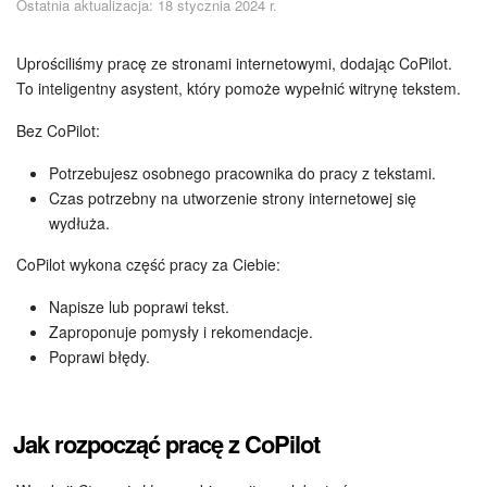
Ostatnia aktualizacja: 18 stycznia 2024 r.
Bezpieczeństwo w Bitrix24
Rejestracja i autoryzacja
Uprościliśmy pracę ze stronami internetowymi, dodając CoPilot.
To inteligentny asystent, który pomoże wypełnić witrynę tekstem.
Poczta
Bez CoPilot:
Zadania i projekty
Potrzebujesz osobnego pracownika do pracy z tekstami.
Czas potrzebny na utworzenie strony internetowej się
CRM
wydłuża.
CoPilot wykona część pracy za Ciebie:
Dysk
Napisze lub poprawi tekst.
Kalendarz
Zaproponuje pomysły i rekomendacje.
Poprawi błędy.
Komunikator Bitrix24
Jak zacząć
Jak rozpocząć pracę z CoPilot