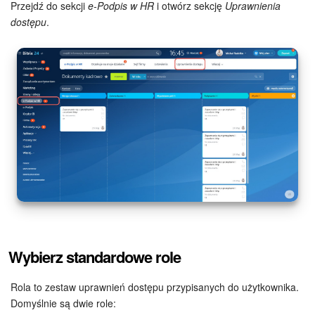
Grupy robocze
Przejdź do sekcji
e-Podpis w HR
i otwórz sekcję
Uprawnienia
dostępu
.
Bitrix24 Market
Strony internetowe
Firma
Automatyzacja
Marketing
Zarządzanie asortymentem produktów
Ustawienia
Wybierz standardowe role
Subskrypcja
Rola to zestaw uprawnień dostępu przypisanych do użytkownika.
Domyślnie są dwie role:
Aplikacja desktopowa