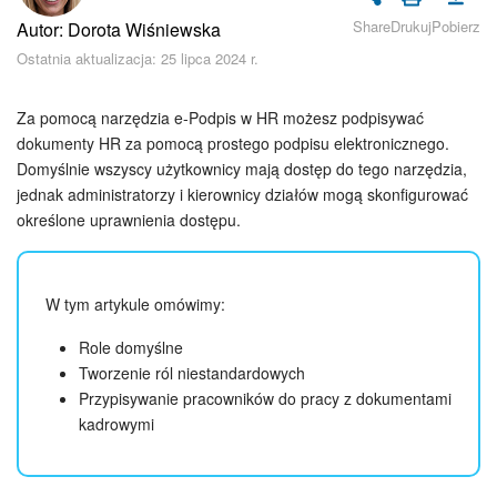
Bezpieczeństwo w Bitrix24
Share
Drukuj
Pobierz
Autor: Dorota Wiśniewska
Ostatnia aktualizacja: 25 lipca 2024 r.
Rejestracja i autoryzacja
Poczta
Za pomocą narzędzia e-Podpis w HR możesz podpisywać
dokumenty HR za pomocą prostego podpisu elektronicznego.
Domyślnie wszyscy użytkownicy mają dostęp do tego narzędzia,
Zadania i projekty
jednak administratorzy i kierownicy działów mogą skonfigurować
określone uprawnienia dostępu.
CRM
Dysk
W tym artykule omówimy:
Kalendarz
Role domyślne
Tworzenie ról niestandardowych
Komunikator Bitrix24
Przypisywanie pracowników do pracy z dokumentami
kadrowymi
Jak zacząć