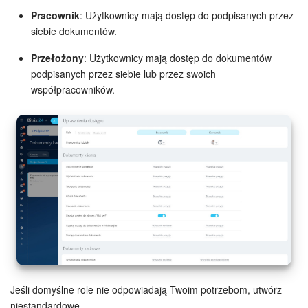
Pracownik
: Użytkownicy mają dostęp do podpisanych przez
Widżet pracownika
siebie dokumentów.
Przełożony
: Użytkownicy mają dostęp do dokumentów
Centrum Kontaktowe
podpisanych przez siebie lub przez swoich
współpracowników.
Analityka CRM
Baza Wiedzy
CRM + Sklep internetowy
Wsparcie Bitrix24
AI CoPilot
Bitrix24 On-premise
Jeśli domyślne role nie odpowiadają Twoim potrzebom, utwórz
e-Podpis
niestandardowe.