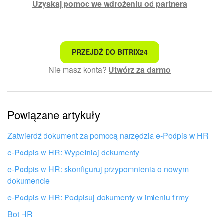
Uzyskaj pomoc we wdrożeniu od partnera
To nie jest to, czego szukam
PRZEJDŹ DO BITRIX24
Nie masz konta?
Utwórz za darmo
Skomplikowany i niezrozumiały tekst
Informacje są nieaktualne
Powiązane artykuły
Artykuł jest za krótki. Potrzebuję więcej informacji
Nie podoba mi się sposób działania tego narzędzia
Zatwierdź dokument za pomocą narzędzia e-Podpis w HR
e-Podpis w HR: Wypełniaj dokumenty
e-Podpis w HR: skonfiguruj przypomnienia o nowym
dokumencie
e-Podpis w HR: Podpisuj dokumenty w imieniu firmy
Bot HR