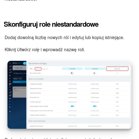
e-Podpis w HR
Skonfiguruj role niestandardowe
Telefonia
Dodaj dowolną liczbę nowych ról i edytuj lub kopiuj istniejące.
Kreator BI
Kliknij
Utwórz rolę
i wprowadź nazwę roli.
Sklep online
Workflow
Centrum Sprzedaży
Kwestie ogólne
Collaby
Rezerwacja online