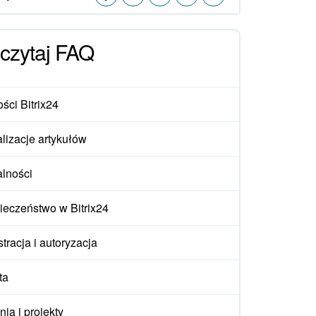
czytaj FAQ
ści Bitrix24
lizacje artykułów
alności
ieczeństwo w Bitrix24
tracja i autoryzacja
ta
ia i projekty