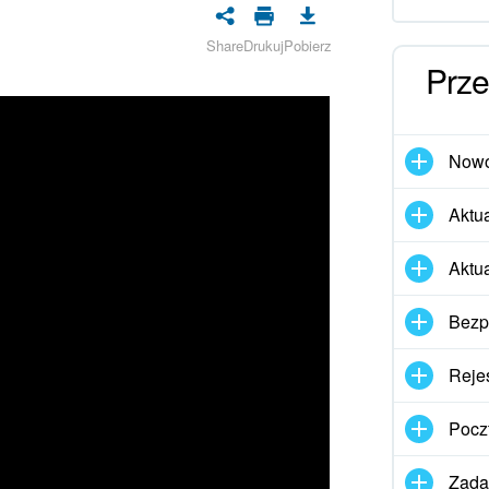
Share
Drukuj
Pobierz
Prze
Nowo
Aktua
Aktu
Bezp
Rejes
Pocz
Zadan