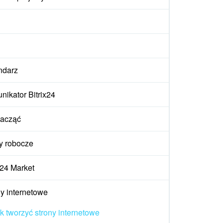
ndarz
ikator Bitrix24
zacząć
y robocze
x24 Market
y internetowe
k tworzyć strony internetowe