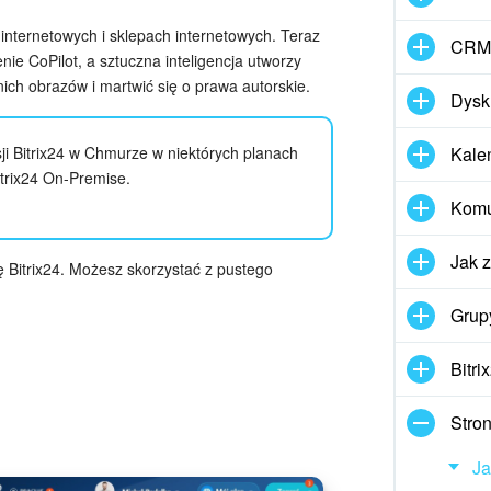
nternetowych i sklepach internetowych. Teraz
CRM
ie CoPilot, a sztuczna inteligencja utworzy
ich obrazów i martwić się o prawa autorskie.
Dysk
sji Bitrix24 w Chmurze w niektórych planach
Kale
itrix24 On-Premise.
Komun
Jak 
 Bitrix24. Możesz skorzystać z pustego
Grup
Bitri
Stron
Ja