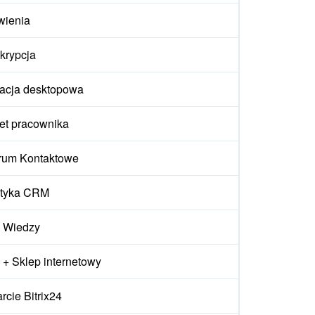
wienia
krypcja
kacja desktopowa
et pracownika
rum Kontaktowe
ityka CRM
 Wiedzy
+ Sklep internetowy
cie Bitrix24