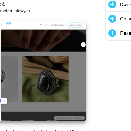
Kwes
ęć.
ielkoformatowych.
Coll
Reze