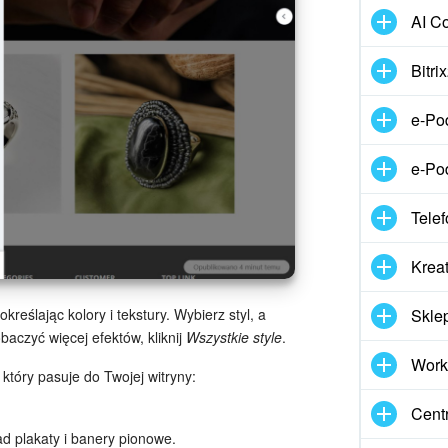
AI Co
Bitr
e-Po
e-Po
Telef
Kreat
Skle
kreślając kolory i tekstury. Wybierz styl, a
aczyć więcej efektów, kliknij
Wszystkie style
.
Work
który pasuje do Twojej witryny:
Cent
ad plakaty i banery pionowe.