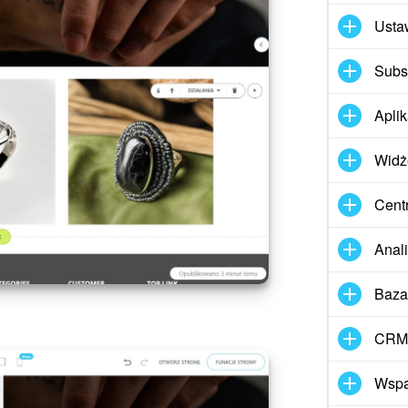
Usta
Subs
Apli
Widż
Cent
Anal
Baza
CRM 
Wspar