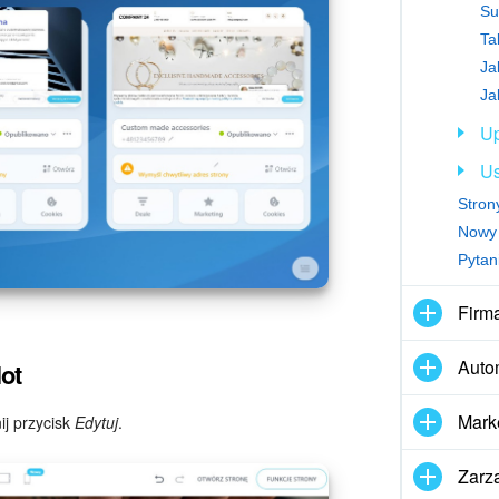
Su
Ta
Ja
Ja
Up
Us
Strony
Nowy i
Pytan
Firm
Auto
ot
Mark
nij przycisk
Edytuj
.
Zarz