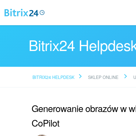
Bitrix24 Helpdes
BITRIX24 HELPDESK
SKLEP ONLINE
U
Generowanie obrazów w wi
CoPilot