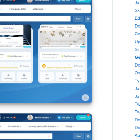
Ja
Sk
Ed
Do
Co
Up
Do
Ty
Ja
Tw
Tw
Do
Do