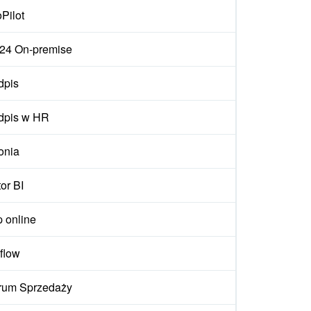
Pilot
ix24 On-premise
dpis
dpis w HR
onia
or BI
p online
flow
rum Sprzedaży