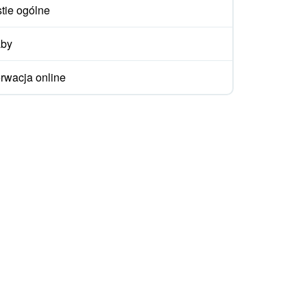
tie ogólne
aby
rwacja online