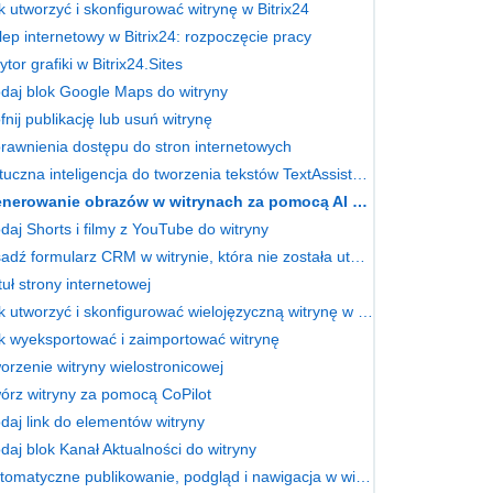
k utworzyć i skonfigurować witrynę w Bitrix24
lep internetowy w Bitrix24: rozpoczęcie pracy
ytor grafiki w Bitrix24.Sites
daj blok Google Maps do witryny
fnij publikację lub usuń witrynę
rawnienia dostępu do stron internetowych
Sztuczna inteligencja do tworzenia tekstów TextAssistant AI
Generowanie obrazów w witrynach za pomocą AI CoPilot
daj Shorts i filmy z YouTube do witryny
Osadź formularz CRM w witrynie, która nie została utworzona w Bitrix24
tuł strony internetowej
Jak utworzyć i skonfigurować wielojęzyczną witrynę w Bitrix24
k wyeksportować i zaimportować witrynę
orzenie witryny wielostronicowej
órz witryny za pomocą CoPilot
daj link do elementów witryny
daj blok Kanał Aktualności do witryny
Automatyczne publikowanie, podgląd i nawigacja w witrynach