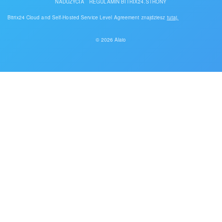
NADUŻYCIA
REGULAMIN BITRIX24.STRONY
Bitrix24 Cloud and Self-Hosted Service Level Agreement znajdziesz
tutaj.
© 2026 Alaio