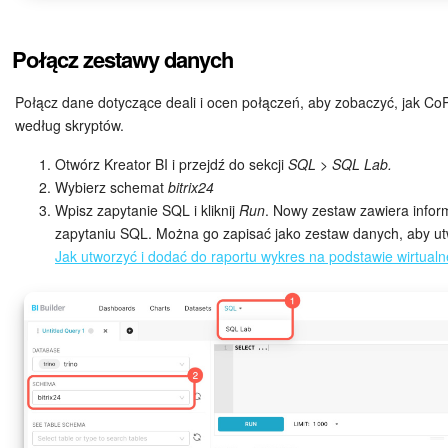
Połącz zestawy danych
ZAŁÓŻ KONTO
Połącz dane dotyczące deali i ocen połączeń, aby zobaczyć, jak C
LOGOWANIE
według skryptów.
Otwórz Kreator BI i przejdź do sekcji
SQL > SQL Lab.
Wybierz schemat
bitrix24
Wpisz zapytanie SQL i kliknij
Run
. Nowy zestaw zawiera informa
zapytaniu SQL. Można go zapisać jako zestaw danych, aby ut
Jak utworzyć i dodać do raportu wykres na podstawie wirtua