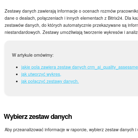
Bezpieczeństwo w Bitrix24
Zestawy danych zawierają informacje o ocenach rozmów pracownikó
Rejestracja i autoryzacja
dane o dealach, połączeniach i innych elementach z Bitrix24. Dla k
zestawów danych, do których automatycznie przekazywane są inform
niestandardowych. Zestawy umożliwiają tworzenie wykresów i anali
Poczta
Zadania i projekty
W artykule omówimy:
CRM
jakie pola zawiera zestaw danych crm_ai_quality_assessme
jak utworzyć wykres,
Dysk
jak połączyć zestawy danych.
Kalendarz
Komunikator Bitrix24
Wybierz zestaw danych
Jak zacząć
Aby przeanalizować informacje w raporcie, wybierz zestaw danych i