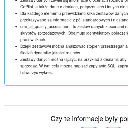
Zestawy danych zawierają informacje o ocenach rozmów 
CoPilot, a także dane o dealach, połączeniach i innych elem
Dla każdego elementu przewidziano kilka zestawów danych
 SELECT
przekazywane są informacje z pól standardowych i niestan
crm_ai_quality_assessment: to zestaw danych z ocenami
 crm_deal.ASSIGNED_BY_NAME AS "Imię menedżera"
skryptów sprzedażowych. Obejmuje identyfikatory połączeń, 
pracownikach.
 crm_deal.TITLE AS "Nazwa deala",
Dzięki zestawowi można analizować stopień przestrzegani
śledzić dynamikę jakości rozmów.
 crm_ai_quality_assessment.ASSESSMENT AS "Ocen
Zestawy danych można łączyć, na przykład z dealami, aby 
sprzedaż. W tym celu można napisać zapytanie SQL, zapis
 FROM
SELECT: określa, jakie informacje należy wyciągnąć z zestawu da
i stworzyć wykres.
SELECT crm_deal.ASSIGNED_BY_NAME AS "Imię menedżera
 crm_ai_quality_assessment
dodaje imię menedżera
z zestawu
ASSIGNED_BY_NAME
cr
 JOIN crm_activity_relation
przypisuje mu nazwę
,
Imię menedżera
wyświetla wynik w osobnej kolumnie w tabeli.
 ON crm_ai_quality_assessment.ACTIVITY_ID = cr
FROM: wskazuje główny zestaw, z którego wyciągane są dane. 
Czy te informacje były 
 JOIN crm_deal
: to tabela z informacjami o oce
crm_ai_quality_assessment