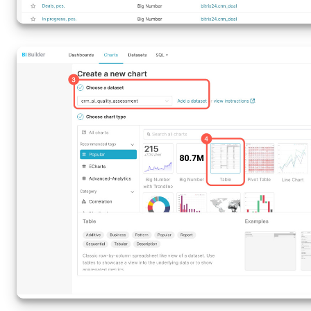
e-Podpis w HR
Telefonia
Kreator BI
Sklep online
Workflow
Centrum Sprzedaży
Kwestie ogólne
Collaby
Rezerwacja online