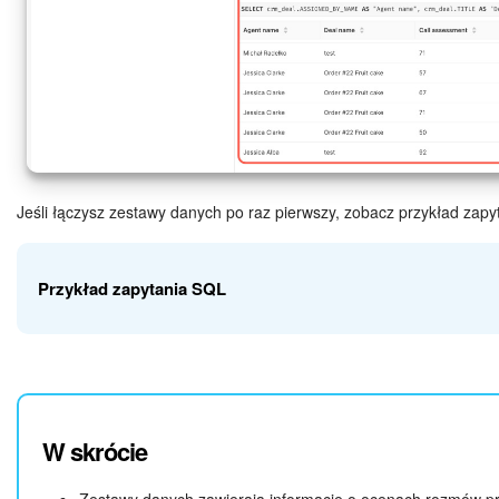
Jeśli łączysz zestawy danych po raz pierwszy, zobacz przykład zapy
Przykład zapytania SQL
Napisaliśmy zapytanie SQL, aby wyciągnąć dane z dwóch tabel: 
(crm_ai_quality_assessment) i deala (crm_deal). Zapytanie pok
deal, nazwę deala i ocenę połączenia powiązanego z tym dealem
W skrócie
Możesz skopiować zapytanie i zobaczyć, jak CoPilot ocenił połą