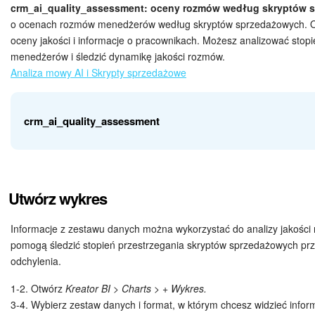
Grupy robocze
crm_ai_quality_assessment: oceny rozmów według skryptów 
o ocenach rozmów menedżerów według skryptów sprzedażowych. Obe
Bitrix24 Market
oceny jakości i informacje o pracownikach. Możesz analizować stop
menedżerów i śledzić dynamikę jakości rozmów.
Strony internetowe
Analiza mowy AI i Skrypty sprzedażowe
Firma
crm_ai_quality_assessment
Automatyzacja
Marketing
Utwórz wykres
Pole
Opis
Zarządzanie asortymentem produktów
Informacje z zestawu danych można wykorzystać do analizy jakoś
Ustawienia
pomogą śledzić stopień przestrzegania skryptów sprzedażowych pr
ID
Identyfikator oceny jakości
odchylenia.
Subskrypcja
CREATED_AT
Data utworzenia oceny
1-2. Otwórz
Kreator BI > Charts > + Wykres.
3-4. Wybierz zestaw danych i format, w którym chcesz widzieć informa
Aplikacja desktopowa