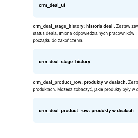
crm_deal_uf
DATE_CREATE
Data i 
Identyf
CREATED_BY_ID
crm_deal_stage_history: historia deali.
Zestaw zawi
utworzy
status deala, imiona odpowiedzialnych pracowników i 
DEAL_ID
Identyfikator deala
początku do zakończenia.
Identyfi
CREATED_BY
utworzy
DATE_CREATE
Data i czas utworze
crm_deal_stage_history
CREATED_BY_NAME
Imię pr
CLOSEDATE
Planowana data zam
crm_deal_product_row: produkty w dealach.
Zesta
DATE_MODIFY
Data i c
Informacje z pola 
produktach. Możesz zobaczyć, jakie produkty były w dea
ID
Identyf
UF_CRM_
numerze, na przykł
"numer
Numer jest automat
pola"
Identyf
MODIFY_BY_ID
crm_deal_product_row: produkty w dealach
podczas tworzenia.
Typ za
edytowa
wartośc
TYPE_ID
— przej
Identyfi
przejśc
MODIFIED_BY
edytowa