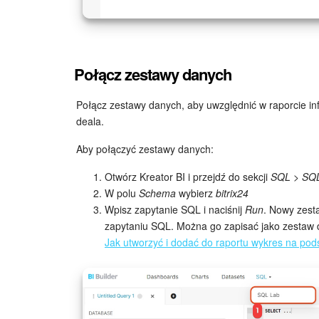
DISCOUNT_SUM
Kwota zniżki
Identyf
CONTACT_ID
STAGE
Identyf
dealem
TAX_RATE
Wysokość po
Połącz zestawy danych
STAGE_NAME
Nazwa 
CONTACT_NAME
Imię ko
TAX_INCLUDED
Podatek wlic
Połącz zestawy danych, aby uwzględnić w raporcie in
CATEGORY
Identyfi
Identyfi
deala.
CONTACT
Pozycja prod
CUSTOMIZED
powiąz
po dodaniu d
Aby połączyć zestawy danych:
CATEGORY_NAME
Nazwa k
Otwórz Kreator BI i przejdź do sekcji
SQL > SQL
Opcja „
OPENED
MEASURE
Identyfikator
W polu
Schema
wybierz
bitrix24
dealu: 
CATEGORY_ID
Identyfi
Wpisz zapytanie SQL i naciśnij
Run
. Nowy zesta
MEASURE_CODE
Identyfikator
zapytaniu SQL. Można go zapisać jako zestaw 
TITLE
Nazwa 
Jak utworzyć i dodać do raportu wykres na pod
MEASURE_NAME
Nazwa jednos
Identyf
CRM_PRODUCT
dealu
SORT
Kolejność so