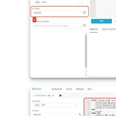
Identyf
CATEGORY
Identyfikator
znajduj
CATEGORY
dostawa
Identyf
STAGE_ID
CATEGORY_NAME
Nazwa lejka.
znajduj
PARENT
Dział produk
Identyf
STAGE
znajduj
Dział produk
SUPERPARENT
przykład "bu
Identyf
znajduje
STAGE_SEMANTIC_ID
nieudan
Dział produk
SUPERSUPERPARENT
(proces
przykład "kol
przetwa
Nazwa g
STAGE_SEMANTIC
znajduj
"Straco