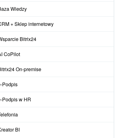
Baza Wiedzy
CRM + Sklep internetowy
Wsparcie Bitrix24
AI CoPilot
Bitrix24 On-premise
e-Podpis
e-Podpis w HR
Telefonia
Kreator BI