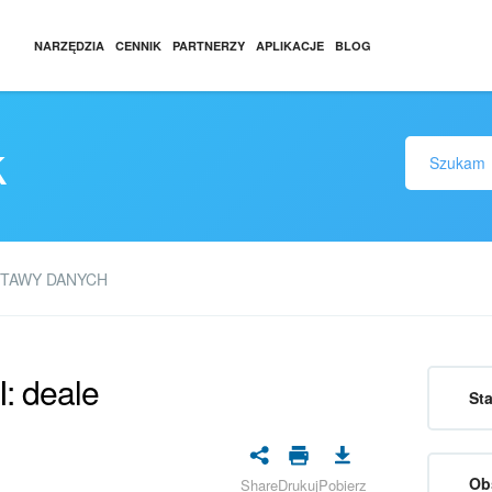
NARZĘDZIA
CENNIK
PARTNERZY
APLIKACJE
BLOG
k
TAWY DANYCH
: deale
Sta
Ob
Share
Drukuj
Pobierz