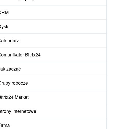
CRM
Dysk
Kalendarz
Komunikator Bitrix24
Jak zacząć
Grupy robocze
Bitrix24 Market
Strony internetowe
Firma