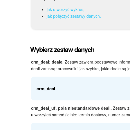
jak utworzyć wykres,
jak połączyć zestawy danych.
Wybierz zestaw danych
crm_deal: deale.
Zestaw zawiera podstawowe informac
deali zamknął pracownik i jak szybko, jakie deale są j
crm_deal
crm_deal_uf: pola niestandardowe deali.
Zestaw za
utworzyłeś samodzielnie: termin dostawy, numer zamó
ID
Identyf