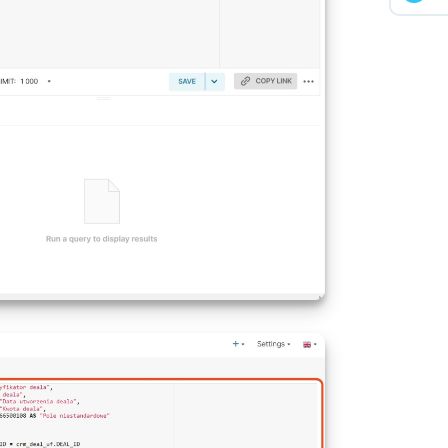
ikator i nazwa lejka, w którym
Tekst
 i nazwa lejka. Na przykład [234]
e się deal
Tekst
ikator etapu, na którym
Tekst
 Na przykład "dostawa"
Tekst
e się deal
tu. Na przykład "buty sportowe"
Tekst
ikator i nazwa etapu, na którym
Tekst
e się deal
tu na poziom wyżej. Na
Tekst
ty męskie"
ikator grupy etapu, na którym
 się deal: F (failed) —
y, S (success) — udany, P
Tekst
tu na dwa poziomy wyżej. Na
Tekst
sing) — deal w trakcie
ekcja jesienna"
rzania
rupy etapów, na którym
e się deal: "Wygrany",
Tekst
ny", "W toku"