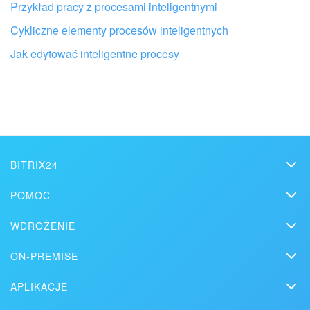
Przykład pracy z procesami inteligentnymi
Cykliczne elementy procesów inteligentnych
Jak edytować inteligentne procesy
Otrzymaj pomoc przy konfiguracji
Bitrix24 od lokalnych specjalistów
ZNAJDŹ PARTNERA BITRIX24 W POBLIŻU
BITRIX24
Bitrix24
POMOC
Cennik
Helpdesk
WDROŻENIE
Kontakty
Webinaria
Blog
Na łamach prasy
ON-PREMISE
Wideo
Artykuły
Wersja On-Premise
Pomoc techniczna
APLIKACJE
Rozwiązania
Darmowa wersja próbna
Market
Zamów demo