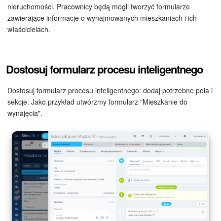
Grupy robocze
nieruchomości. Pracownicy będą mogli tworzyć formularze
zawierające informacje o wynajmowanych mieszkaniach i ich
Bitrix24 Market
właścicielach.
Strony internetowe
Dostosuj formularz procesu inteligentnego
Firma
Dostosuj formularz procesu inteligentnego: dodaj potrzebne pola i
Automatyzacja
sekcje. Jako przykład utwórzmy formularz "Mieszkanie do
wynajęcia".
Marketing
Zarządzanie asortymentem produktów
Ustawienia
Subskrypcja
Aplikacja desktopowa