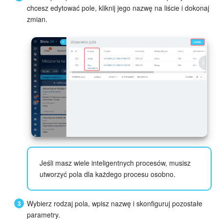
chcesz edytować pole, kliknij jego nazwę na liście i dokonaj
e-Podpis w HR
zmian.
Telefonia
Kreator BI
Sklep online
Workflow
Centrum Sprzedaży
Kwestie ogólne
Jeśli masz wiele inteligentnych procesów, musisz
utworzyć pola dla każdego procesu osobno.
Collaby
Wybierz rodzaj pola, wpisz nazwę i skonfiguruj pozostałe
Rezerwacja online
parametry.