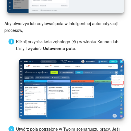
Widżet pracownika
Aby utworzyć lub edytować pola w inteligentnej automatyzacji
Centrum Kontaktowe
procesów,
Analityka CRM
Kliknij przycisk koła zębatego (⚙️) w widoku Kanban lub
Listy i wybierz
Ustawienia pola
.
Baza Wiedzy
CRM + Sklep internetowy
Wsparcie Bitrix24
AI CoPilot
Bitrix24 On-premise
e-Podpis
Utwórz pola potrzebne w Twoim scenariuszu pracy. Jeśli