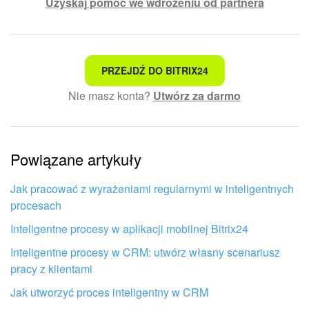
Uzyskaj pomoc we wdrożeniu od partnera
To nie jest to, czego szukam
PRZEJDŹ DO BITRIX24
Nie masz konta?
Utwórz za darmo
Skomplikowany i niezrozumiały tekst
Informacje są nieaktualne
Powiązane artykuły
Artykuł jest za krótki. Potrzebuję więcej informacji
Nie podoba mi się sposób działania tego narzędzia
Jak pracować z wyrażeniami regularnymi w inteligentnych
procesach
Inteligentne procesy w aplikacji mobilnej Bitrix24
Inteligentne procesy w CRM: utwórz własny scenariusz
pracy z klientami
Jak utworzyć proces inteligentny w CRM