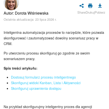
Bezpieczeństwo w Bitrix24
Share
Drukuj
Pobierz
Autor: Dorota Wiśniewska
Rejestracja i autoryzacja
Ostatnia aktualizacja: 23 lipca 2026 r.
Poczta
Inteligentna automatyzacja procesów to narzędzie, które pozwala
Zadania i projekty
skonfigurować i zautomatyzować dowolny scenariusz pracy w
CRM.
CRM
Po utworzeniu procesu skonfiguruj go zgodnie ze swoim
scenariuszem pracy.
Dysk
Spis treści artykułu:
Kalendarz
Dostosuj formularz procesu inteligentnego
Skonfiguruj widoki Kanban, Lista i Aktywności
Komunikator Bitrix24
Skonfiguruj uprawnienia dostępu
Jak zacząć
Na przykład skonfigurujmy inteligentny proces dla agencji