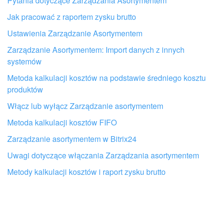
Pytania dotyczące Zarządzania Asortymentem
Jak pracować z raportem zysku brutto
Ustawienia Zarządzanie Asortymentem
Zarządzanie Asortymentem: Import danych z innych
systemów
Metoda kalkulacji kosztów na podstawie średniego kosztu
produktów
Włącz lub wyłącz Zarządzanie asortymentem
Metoda kalkulacji kosztów FIFO
Zarządzanie asortymentem w Bitrix24
Uwagi dotyczące włączania Zarządzania asortymentem
Otrzymaj pomoc przy konfiguracji
Bitrix24 od lokalnych specjalistów
Metody kalkulacji kosztów i raport zysku brutto
ZNAJDŹ PARTNERA BITRIX24 W POBLIŻU