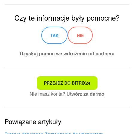
Czy te informacje były pomocne?
TAK
NIE
Uzyskaj pomoc we wdrożeniu od partnera
To nie jest to, czego szukam
PRZEJDŹ DO BITRIX24
Nie masz konta?
Utwórz za darmo
Skomplikowany i niezrozumiały tekst
Informacje są nieaktualne
Powiązane artykuły
Artykuł jest za krótki. Potrzebuję więcej informacji
Nie podoba mi się sposób działania tego narzędzia