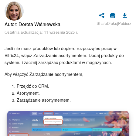
Bezpieczeństwo w Bitrix24
Rejestracja i autoryzacja
Share
Drukuj
Pobierz
Autor: Dorota Wiśniewska
Poczta
Ostatnia aktualizacja: 11 września 2025 r.
Zadania i projekty
Jeśli nie masz produktów lub dopiero rozpocząłeś pracę w
Bitrix24, włącz Zarządzanie asortymentem. Dodaj produkty do
CRM
systemu i zacznij zarządzać produktami w magazynach.
Aby włączyć Zarządzanie asortymentem,
Dysk
Przejdź do CRM,
Kalendarz
Asortyment,
Zarządzanie asortymentem.
Komunikator Bitrix24
Jak zacząć