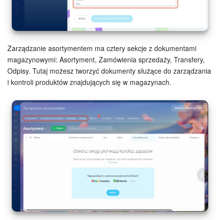
Widżet pracownika
Centrum Kontaktowe
Zarządzanie asortymentem ma cztery sekcje z dokumentami
magazynowymi: Asortyment, Zamówienia sprzedaży, Transfery,
Analityka CRM
Odpisy. Tutaj możesz tworzyć dokumenty służące do zarządzania
i kontroli produktów znajdujących się w magazynach.
Baza Wiedzy
CRM + Sklep internetowy
Wsparcie Bitrix24
AI CoPilot
Bitrix24 On-premise
e-Podpis