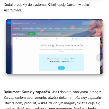
Dodaj produkty do systemu. Kliknij opcję
Utwórz
w sekcji
e-Podpis w HR
Asortyment
.
Telefonia
Kreator BI
Sklep online
Workflow
Centrum Sprzedaży
Kwestie ogólne
Dokument Korekty zapasów
. Jeśli dopiero zaczynasz pracę z
Collaby
Zarządzaniem asortymentu, utwórz dokument
Korekty zapasów
.
Utwórz nowy produkt, wskaż, w którym magazynie znajduje się
Rezerwacja online
produkt, ilość, cenę zakupu i inne parametry. Produkty będą