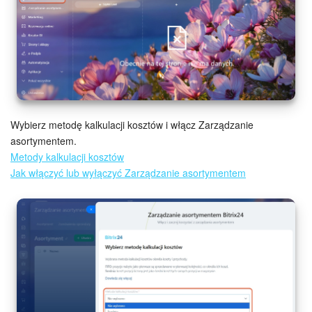
Grupy robocze
Bitrix24 Market
Strony internetowe
Firma
Wybierz metodę kalkulacji kosztów i włącz Zarządzanie
Automatyzacja
asortymentem.
Metody kalkulacji kosztów
Marketing
Jak włączyć lub wyłączyć Zarządzanie asortymentem
Zarządzanie asortymentem produktów
Ustawienia
Subskrypcja
Aplikacja desktopowa