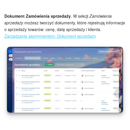
Korzystając z obu tych dokumentów, możesz zarejestrować
Dokument Zamówienia sprzedaży
towar w magazynie, są jednak pewne różnice:
. W sekcji
Zamówienia
sprzedaży
możesz tworzyć dokumenty, które rejestrują informacje
Dokument korekty zapasów jest niezbędny do rejestracji
o sprzedaży towarów: cenę, datę sprzedaży i klienta.
wszystkich towarów przy pierwszym uruchomieniu
Zarządzanie asortymentem: Dokument sprzedaży
Zarządzania asortymentem.
Dokument Kwit składowy rejestruje regularne przyjęcie
towaru od dostawców.