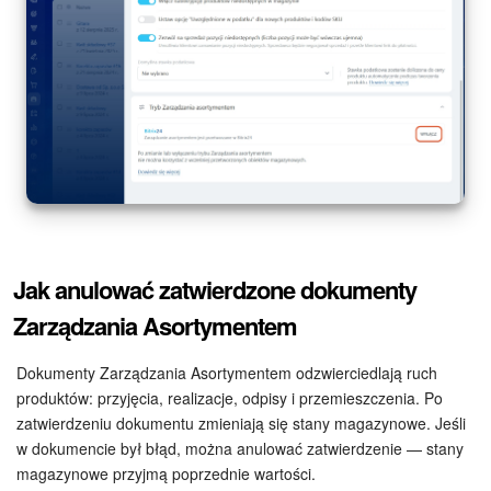
e-Podpis w HR
Telefonia
Kreator BI
Sklep online
Workflow
Jak anulować zatwierdzone dokumenty
Centrum Sprzedaży
Zarządzania Asortymentem
Kwestie ogólne
Dokumenty Zarządzania Asortymentem odzwierciedlają ruch
produktów: przyjęcia, realizacje, odpisy i przemieszczenia. Po
Collaby
zatwierdzeniu dokumentu zmieniają się stany magazynowe. Jeśli
w dokumencie był błąd, można anulować zatwierdzenie — stany
Rezerwacja online
magazynowe przyjmą poprzednie wartości.