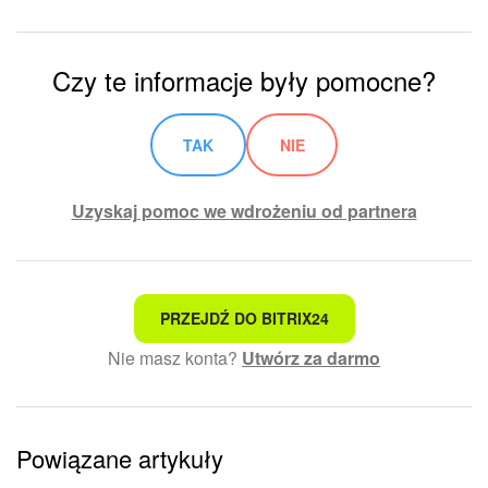
Czy te informacje były pomocne?
TAK
NIE
Uzyskaj pomoc we wdrożeniu od partnera
To nie jest to, czego szukam
PRZEJDŹ DO BITRIX24
Nie masz konta?
Utwórz za darmo
Skomplikowany i niezrozumiały tekst
Informacje są nieaktualne
Powiązane artykuły
Artykuł jest za krótki. Potrzebuję więcej informacji