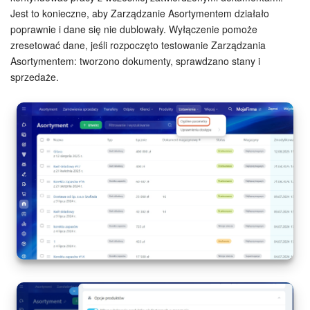
Jest to konieczne, aby Zarządzanie Asortymentem działało
Widżet pracownika
poprawnie i dane się nie dublowały. Wyłączenie pomoże
zresetować dane, jeśli rozpoczęto testowanie Zarządzania
Asortymentem: tworzono dokumenty, sprawdzano stany i
Centrum Kontaktowe
sprzedaże.
Analityka CRM
Baza Wiedzy
CRM + Sklep internetowy
Wsparcie Bitrix24
AI CoPilot
Bitrix24 On-premise
e-Podpis