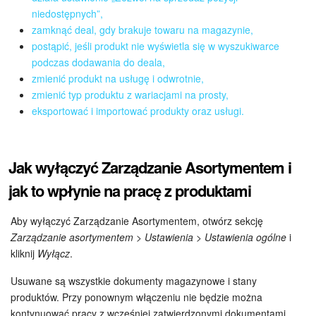
Grupy robocze
niedostępnych”,
zamknąć deal, gdy brakuje towaru na magazynie,
Bitrix24 Market
postąpić, jeśli produkt nie wyświetla się w wyszukiwarce
podczas dodawania do deala,
Strony internetowe
zmienić produkt na usługę i odwrotnie,
zmienić typ produktu z wariacjami na prosty,
Firma
eksportować i importować produkty oraz usługi.
Automatyzacja
Jak wyłączyć Zarządzanie Asortymentem i
Marketing
jak to wpłynie na pracę z produktami
Zarządzanie asortymentem produktów
Aby wyłączyć Zarządzanie Asortymentem, otwórz sekcję
Zarządzanie asortymentem > Ustawienia > Ustawienia ogólne
i
Ustawienia
kliknij
Wyłącz
.
Subskrypcja
Usuwane są wszystkie dokumenty magazynowe i stany
produktów. Przy ponownym włączeniu nie będzie można
Aplikacja desktopowa
kontynuować pracy z wcześniej zatwierdzonymi dokumentami.