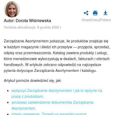
Bezpieczeństwo w Bitrix24
Rejestracja i autoryzacja
Share
Drukuj
Pobierz
Autor: Dorota Wiśniewska
Poczta
Ostatnia aktualizacja: 8 grudnia 2025 r.
Zadania i projekty
Zarządzanie Asortymentem pokazuje, ile produktów znajduje się
w każdym magazynie i śledzi ich przepływ — przyjęcia, sprzedaż,
CRM
odpisy oraz przemieszczenia. Katalog zawiera produkty i usługi,
które menedżerowie wykorzystują w dealach, fakturach i ofertach
handlowych. W artykule zebrano odpowiedzi na najczęstsze
Dysk
pytania dotyczące Zarządzania Asortymentem i katalogu.
Kalendarz
Artykuł pomoże dowiedzieć się, jak:
Komunikator Bitrix24
wyłączyć Zarządzanie Asortymentem i jak to wpłynie na
pracę z produktami,
anulować zatwierdzenie dokumentów Zarządzania
Jak zacząć
Asortymentem,
działa ustawienie „Zezwól na sprzedaż pozycji