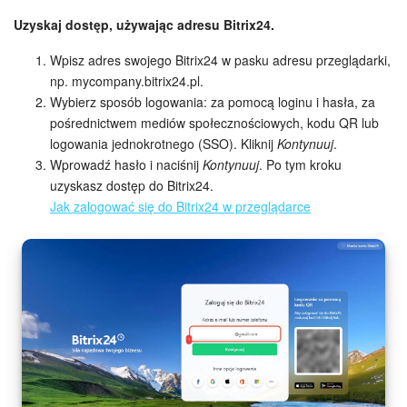
Grupy robocze
Uzyskaj dostęp, używając adresu Bitrix24.
Bitrix24 Market
Wpisz adres swojego Bitrix24 w pasku adresu przeglądarki,
np. mycompany.bitrix24.pl.
Strony internetowe
Wybierz sposób logowania: za pomocą loginu i hasła, za
pośrednictwem mediów społecznościowych, kodu QR lub
Firma
logowania jednokrotnego (SSO). Kliknij
Kontynuuj
.
Wprowadź hasło i naciśnij
Kontynuuj
. Po tym kroku
Automatyzacja
uzyskasz dostęp do Bitrix24.
Jak zalogować się do Bitrix24 w przeglądarce
Marketing
Zarządzanie asortymentem produktów
Ustawienia
Subskrypcja
Aplikacja desktopowa