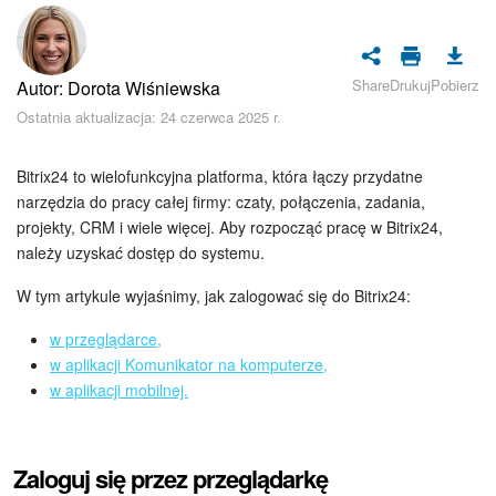
Bezpieczeństwo w Bitrix24
Rejestracja i autoryzacja
Share
Drukuj
Pobierz
Autor: Dorota Wiśniewska
Poczta
Ostatnia aktualizacja: 24 czerwca 2025 r.
Zadania i projekty
Bitrix24 to wielofunkcyjna platforma, która łączy przydatne
narzędzia do pracy całej firmy: czaty, połączenia, zadania,
CRM
projekty, CRM i wiele więcej. Aby rozpocząć pracę w Bitrix24,
należy uzyskać dostęp do systemu.
Dysk
W tym artykule wyjaśnimy, jak zalogować się do Bitrix24:
Kalendarz
w przeglądarce,
w aplikacji Komunikator na komputerze,
Komunikator Bitrix24
w aplikacji mobilnej.
Jak zacząć
Zaloguj się przez przeglądarkę