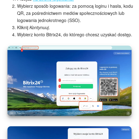
Wybierz sposób logowania: za pomocą loginu i hasła, kodu
e-Podpis w HR
QR, za pośrednictwem mediów społecznościowych lub
logowania jednokrotnego (SSO).
Telefonia
Kliknij
Kontynuuj
.
Wybierz konto Bitrix24, do którego chcesz uzyskać dostęp.
Kreator BI
Sklep online
Workflow
Centrum Sprzedaży
Kwestie ogólne
Collaby
Rezerwacja online