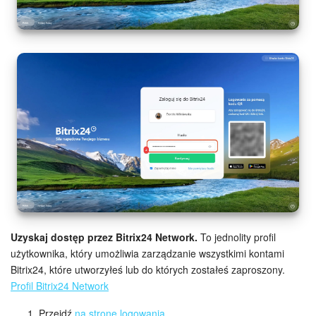
Widżet pracownika
Centrum Kontaktowe
Analityka CRM
Baza Wiedzy
CRM + Sklep internetowy
Wsparcie Bitrix24
AI CoPilot
Uzyskaj dostęp przez Bitrix24 Network.
To jednolity profil
użytkownika, który umożliwia zarządzanie wszystkimi kontami
Bitrix24, które utworzyłeś lub do których zostałeś zaproszony.
Bitrix24 On-premise
Profil Bitrix24 Network
e-Podpis
Przejdź
na stronę logowania.