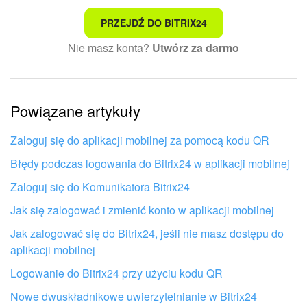
To nie jest to, czego szukam
PRZEJDŹ DO BITRIX24
Nie masz konta?
Utwórz za darmo
Skomplikowany i niezrozumiały tekst
Informacje są nieaktualne
Powiązane artykuły
Artykuł jest za krótki. Potrzebuję więcej informacji
Nie podoba mi się sposób działania tego narzędzia
Zaloguj się do aplikacji mobilnej za pomocą kodu QR
Błędy podczas logowania do Bitrix24 w aplikacji mobilnej
Zaloguj się do Komunikatora Bitrix24
Jak się zalogować i zmienić konto w aplikacji mobilnej
Jak zalogować się do Bitrix24, jeśli nie masz dostępu do
aplikacji mobilnej
Logowanie do Bitrix24 przy użyciu kodu QR
Nowe dwuskładnikowe uwierzytelnianie w Bitrix24