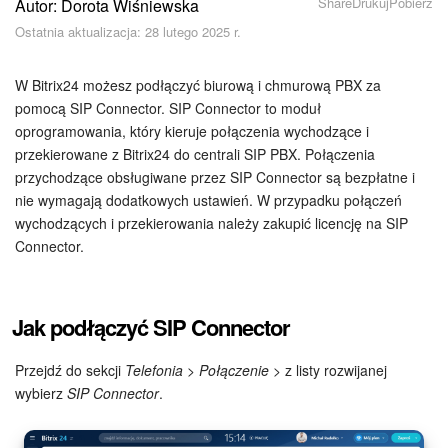
Share
Drukuj
Pobierz
Autor: Dorota Wiśniewska
Bezpieczeństwo w Bitrix24
Ostatnia aktualizacja: 28 lutego 2025 r.
Rejestracja i autoryzacja
W Bitrix24 możesz podłączyć biurową i chmurową PBX za
Poczta
pomocą SIP Connector. SIP Connector to moduł
oprogramowania, który kieruje połączenia wychodzące i
przekierowane z Bitrix24 do centrali SIP PBX. Połączenia
Zadania i projekty
przychodzące obsługiwane przez SIP Connector są bezpłatne i
nie wymagają dodatkowych ustawień. W przypadku połączeń
CRM
wychodzących i przekierowania należy zakupić licencję na SIP
Connector.
Dysk
Kalendarz
Jak podłączyć SIP Connector
Komunikator Bitrix24
Przejdź do sekcji
Telefonia
>
Połączenie
> z listy rozwijanej
wybierz
SIP Connector
.
Jak zacząć