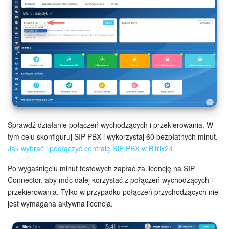
Grupy robocze
Bitrix24 Market
Strony internetowe
Firma
Automatyzacja
Sprawdź działanie połączeń wychodzących i przekierowania. W
Marketing
tym celu skonfiguruj SIP PBX i wykorzystaj 60 bezpłatnych minut.
Jak wybrać i podłączyć centralę SIP PBX w Bitrix24
Zarządzanie asortymentem produktów
Po wygaśnięciu minut testowych zapłać za licencję na SIP
Ustawienia
Connector, aby móc dalej korzystać z połączeń wychodzących i
przekierowania. Tylko w przypadku połączeń przychodzących nie
Subskrypcja
jest wymagana aktywna licencja.
Aplikacja desktopowa