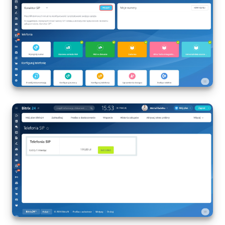
e-Podpis w HR
Telefonia
Kreator BI
Sklep online
Workflow
Centrum Sprzedaży
Kwestie ogólne
Collaby
Rezerwacja online