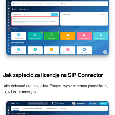
Widżet pracownika
Centrum Kontaktowe
Analityka CRM
Baza Wiedzy
CRM + Sklep internetowy
Jak zapłacić za licencję na SIP Connector
Wsparcie Bitrix24
Aby dokonać zakupu, kliknij
Połącz
i wybierz termin płatności: 1,
AI CoPilot
3, 6 lub 12 miesięcy.
Bitrix24 On-premise
e-Podpis