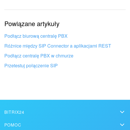
Informacje są nieaktualne
Powiązane artykuły
Artykuł jest za krótki. Potrzebuję więcej informacji
Nie podoba mi się sposób działania tego narzędzia
Podłącz biurową centralę PBX
Różnice między SIP Connector a aplikacjami REST
Podłącz centralę PBX w chmurze
Przetestuj połączenie SIP
BITRIX24
Bitrix24
POMOC
Cennik