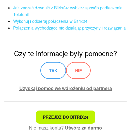
Jak zacząć dzwonić z Bitrix24: wybierz sposób podłączenia
Telefonii
Wykonuj i odbieraj połączenia w Bitrix24
Połączenia wychodzące nie działają: przyczyny i rozwiązania
Czy te informacje były pomocne?
TAK
NIE
Uzyskaj pomoc we wdrożeniu od partnera
To nie jest to, czego szukam
PRZEJDŹ DO BITRIX24
Nie masz konta?
Utwórz za darmo
Skomplikowany i niezrozumiały tekst