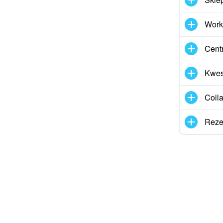
rzebuję więcej informacji
Work
działania tego narzędzia
Cent
Kwes
Coll
Reze