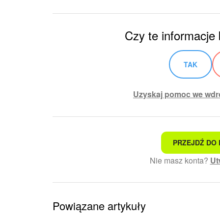
Czy te informacje
TAK
Uzyskaj pomoc we wdro
PRZEJDŹ DO 
To nie jest to, czego szu
Nie masz konta?
Ut
Skomplikowany i niezrozu
Informacje są nieaktualne
Powiązane artykuły