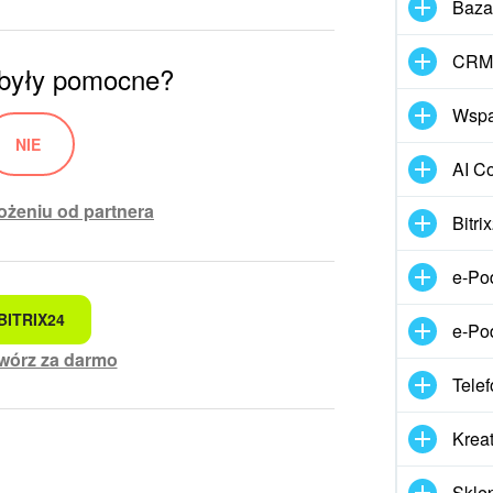
Baza
CRM 
 były pomocne?
Wspar
NIE
AI Co
żeniu od partnera
Bitr
e-Po
BITRIX24
kam
e-Po
wórz za darmo
Telef
miały tekst
Kreat
Skle