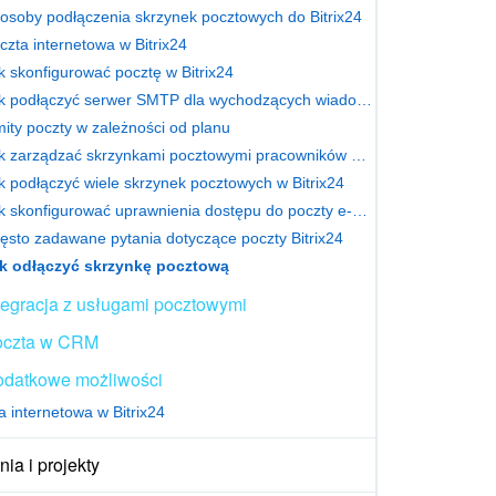
osoby podłączenia skrzynek pocztowych do Bitrix24
czta internetowa w Bitrix24
k skonfigurować pocztę w Bitrix24
Jak podłączyć serwer SMTP dla wychodzących wiadomości e-mail w Bitrix24
mity poczty w zależności od planu
Jak zarządzać skrzynkami pocztowymi pracowników w Bitrix24
k podłączyć wiele skrzynek pocztowych w Bitrix24
Jak skonfigurować uprawnienia dostępu do poczty e-mail w Bitrix24
ęsto zadawane pytania dotyczące poczty Bitrix24
k odłączyć skrzynkę pocztową
tegracja z usługami pocztowymi
oczta w CRM
datkowe możliwości
a internetowa w Bitrix24
ia i projekty