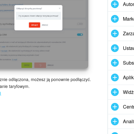
Auto
Mark
Zarz
Usta
Subs
Apli
cznie odłączona, możesz ją ponownie podłączyć.
lanie taryfowym.
Widż
4
Cent
Anal