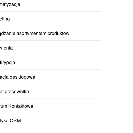
matyzacja
eting
ądzanie asortymentem produktów
wienia
krypcja
kacja desktopowa
et pracownika
rum Kontaktowe
ityka CRM