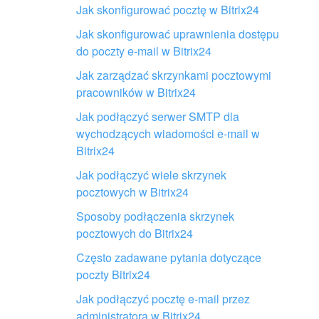
Artykuł jest za krótki. Pot
Jak skonfigurować pocztę w Bitrix24
Jak skonfigurować uprawnienia dostępu
Nie podoba mi się sposób 
do poczty e-mail w Bitrix24
Jak zarządzać skrzynkami pocztowymi
pracowników w Bitrix24
Jak podłączyć serwer SMTP dla
wychodzących wiadomości e-mail w
Bitrix24
Otrzymaj pomoc przy konfiguracji
Bitrix24 od lokalnych specjalistów
Jak podłączyć wiele skrzynek
pocztowych w Bitrix24
Sposoby podłączenia skrzynek
ZNAJDŹ PARTNERA BITRIX24 W POBLIŻU
pocztowych do Bitrix24
Często zadawane pytania dotyczące
poczty Bitrix24
Jak podłączyć pocztę e-mail przez
administratora w Bitrix24