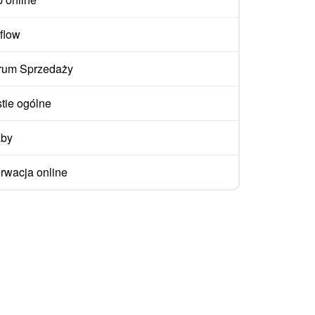
flow
rum Sprzedaży
tie ogólne
aby
rwacja online