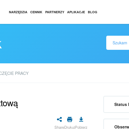
NARZĘDZIA
CENNIK
PARTNERZY
APLIKACJE
BLOG
k
CZĘCIE PRACY
ztową
Status 
Obserw
Share
Drukuj
Pobierz