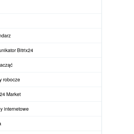
ndarz
ikator Bitrix24
zacząć
y robocze
x24 Market
y internetowe
a