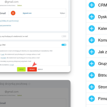
CRM
Dysk
Kale
Komun
Jak 
Grup
Bitri
Stron
Firm