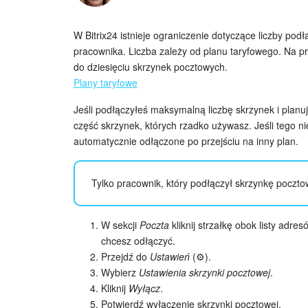
W Bitrix24 istnieje ograniczenie dotyczące liczby po
pracownika. Liczba zależy od planu taryfowego. Na p
do dziesięciu skrzynek pocztowych.
Plany taryfowe
Jeśli podłączyłeś maksymalną liczbę skrzynek i planuj
część skrzynek, których rzadko używasz. Jeśli tego ni
automatycznie odłączone po przejściu na inny plan.
Tylko pracownik, który podłączył skrzynkę poczto
W sekcji
Poczta
kliknij strzałkę obok listy adre
chcesz odłączyć.
Przejdź do
Ustawień
(⚙️).
Wybierz
Ustawienia skrzynki pocztowej
.
Kliknij
Wyłącz
.
Potwierdź wyłączenie skrzynki pocztowej.