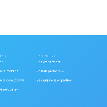
IKACJE
PARTNERZY
et
Znajdź partnera
acja mobilna
Zostań partnerem
kacja desktopowa
Zaloguj się jako partner
Deweloperzy