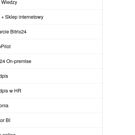
 Wiedzy
+ Sklep internetowy
cie Bitrix24
Pilot
ix24 On-premise
dpis
dpis w HR
onia
or BI
p online