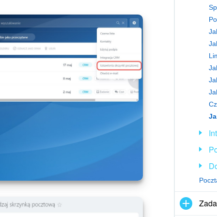
Sp
Po
Ja
Li
Ja
Cz
Ja
In
P
Do
Poczt
Zadan