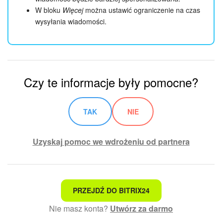
W bloku
Więcej
można ustawić ograniczenie na czas
wysyłania wiadomości.
Czy te informacje były pomocne?
TAK
NIE
Uzyskaj pomoc we wdrożeniu od partnera
To nie jest to, czego szukam
PRZEJDŹ DO BITRIX24
Nie masz konta?
Utwórz za darmo
Skomplikowany i niezrozumiały tekst