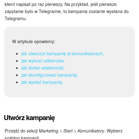
Grupy robocze
klient napisał po raz pierwszy. Na przykład, jeśli pierwsze
zapytanie było w Telegramie, to kampania zostanie wysłana do
Bitrix24 Market
Telegramu.
Strony internetowe
W artykule opowiemy:
Firma
jak utworzyć kampanię w komunikatorach,
jak wybrać odbiorców,
Automatyzacja
jak dodać wiadomość,
jak skonfigurować kampanię,
Marketing
jak wysłać kampanię.
Zarządzanie asortymentem produktów
Ustawienia
Utwórz kampanię
Subskrypcja
Przejdź do sekcji
Marketing
>
Start
>
Komunikatory
. Wybierz
Aplikacja desktopowa
szablon kampanii.