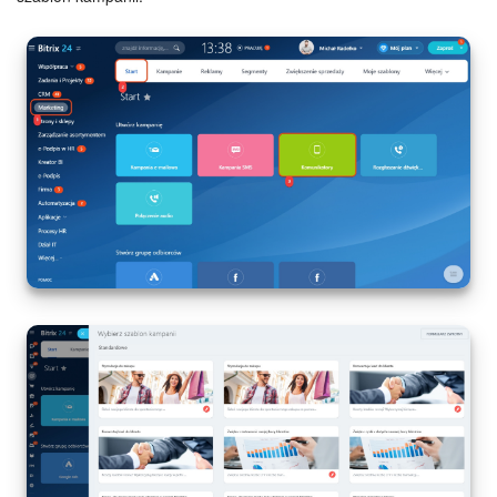
Widżet pracownika
Centrum Kontaktowe
Analityka CRM
Baza Wiedzy
CRM + Sklep internetowy
Wsparcie Bitrix24
AI CoPilot
Bitrix24 On-premise
e-Podpis