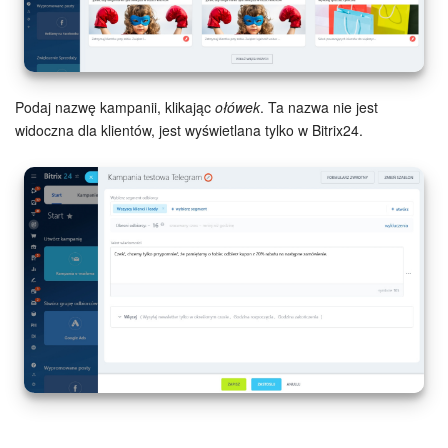
e-Podpis w HR
Telefonia
Podaj nazwę kampanii, klikając
ołówek
. Ta nazwa nie jest
widoczna dla klientów, jest wyświetlana tylko w Bitrix24.
Kreator BI
Sklep online
Workflow
Centrum Sprzedaży
Kwestie ogólne
Collaby
Rezerwacja online