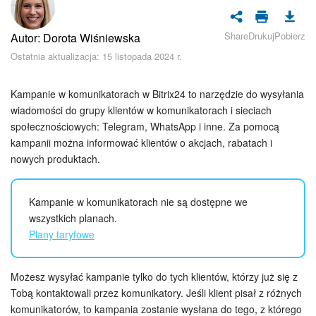
Bezpieczeństwo w Bitrix24
Share
Drukuj
Pobierz
Autor: Dorota Wiśniewska
Rejestracja i autoryzacja
Ostatnia aktualizacja: 15 listopada 2024 r.
Poczta
Kampanie w komunikatorach w Bitrix24 to narzędzie do wysyłania
Zadania i projekty
wiadomości do grupy klientów w komunikatorach i sieciach
społecznościowych: Telegram, WhatsApp i inne. Za pomocą
kampanii można informować klientów o akcjach, rabatach i
CRM
nowych produktach.
Dysk
Kampanie w komunikatorach nie są dostępne we
Kalendarz
wszystkich planach.
Plany taryfowe
Komunikator Bitrix24
Możesz wysyłać kampanie tylko do tych klientów, którzy już się z
Jak zacząć
Tobą kontaktowali przez komunikatory. Jeśli klient pisał z różnych
komunikatorów, to kampania zostanie wysłana do tego, z którego