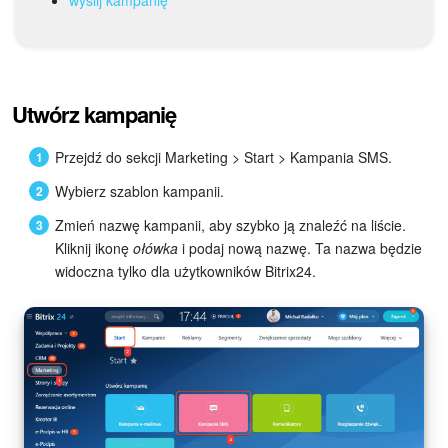
Grupy robocze
Bitrix24 Market
Strony internetowe
Utwórz kampanię
Firma
Przejdź do sekcji Marketing > Start > Kampania SMS.
Wybierz szablon kampanii.
Automatyzacja
Zmień nazwę kampanii, aby szybko ją znaleźć na liście.
Marketing
Kliknij ikonę
ołówka
i podaj nową nazwę. Ta nazwa będzie
widoczna tylko dla użytkowników Bitrix24.
Zarządzanie asortymentem produktów
Ustawienia
Subskrypcja
Aplikacja desktopowa