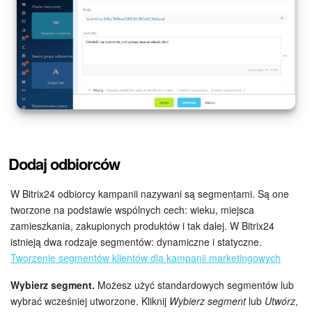
e-Podpis w HR
Telefonia
Kreator BI
Sklep online
Dodaj odbiorców
Workflow
W Bitrix24 odbiorcy kampanii nazywani są segmentami. Są one
Centrum Sprzedaży
tworzone na podstawie wspólnych cech: wieku, miejsca
zamieszkania, zakupionych produktów i tak dalej. W Bitrix24
Kwestie ogólne
istnieją dwa rodzaje segmentów: dynamiczne i statyczne.
Tworzenie segmentów klientów dla kampanii marketingowych
Collaby
Wybierz segment.
Możesz użyć standardowych segmentów lub
Rezerwacja online
wybrać wcześniej utworzone. Kliknij
Wybierz segment
lub
Utwórz
,