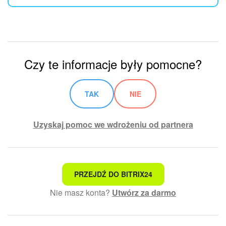
Czy te informacje były pomocne?
TAK
NIE
Uzyskaj pomoc we wdrożeniu od partnera
To nie jest to, czego szukam
PRZEJDŹ DO BITRIX24
Nie masz konta?
Utwórz za darmo
Skomplikowany i niezrozumiały tekst
Informacje są nieaktualne