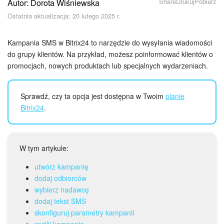
Share
Drukuj
Pobierz
Autor: Dorota Wiśniewska
Bezpieczeństwo w Bitrix24
Ostatnia aktualizacja: 20 lutego 2025 r.
Rejestracja i autoryzacja
Kampania SMS w Bitrix24 to narzędzie do wysyłania wiadomości
Poczta
do grupy klientów. Na przykład, możesz poinformować klientów o
promocjach, nowych produktach lub specjalnych wydarzeniach.
Zadania i projekty
Sprawdź, czy ta opcja jest dostępna w Twoim
planie
CRM
Bitrix24
.
Dysk
W tym artykule:
Kalendarz
utwórz kampanię
Komunikator Bitrix24
dodaj odbiorców
wybierz nadawcę
Jak zacząć
dodaj tekst SMS
skonfiguruj parametry kampanii
wyślij kampanię