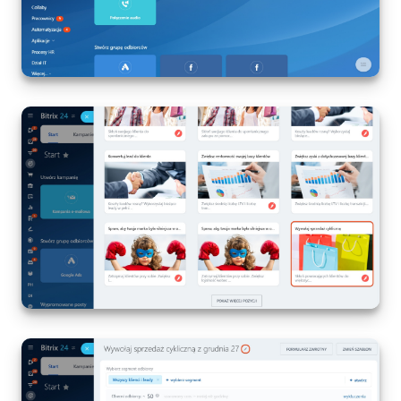
Widżet pracownika
Centrum Kontaktowe
Analityka CRM
Baza Wiedzy
CRM + Sklep internetowy
Wsparcie Bitrix24
AI CoPilot
Bitrix24 On-premise
e-Podpis