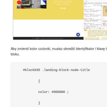
Widżet pracownika
Centrum Kontaktowe
Analityka CRM
Baza Wiedzy
Aby zmienić kolor czcionki, musisz określić identyfikator i klasę 
bloku.
CRM + Sklep internetowy
Wsparcie Bitrix24
 #block635 .landing-block-node-title
AI CoPilot
	 {
Bitrix24 On-premise
	 color: #000080 ;
	 } 
e-Podpis