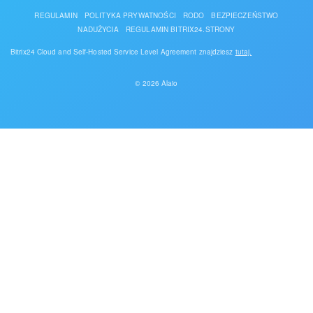
REGULAMIN
POLITYKA PRYWATNOŚCI
RODO
BEZPIECZEŃSTWO
NADUŻYCIA
REGULAMIN BITRIX24.STRONY
Bitrix24 Cloud and Self-Hosted Service Level Agreement znajdziesz
tutaj.
© 2026 Alaio