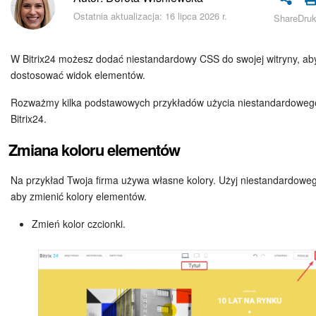
Bezpieczeństwo w Bitrix24
Ostatnia aktualizacja: 16 lipca 2026 r.
Share
Druk
Rejestracja i autoryzacja
W Bitrix24 możesz dodać niestandardowy CSS do swojej witryny, ab
Poczta
dostosować widok elementów.
Rozważmy kilka podstawowych przykładów użycia niestandardowe
Zadania i projekty
Bitrix24.
CRM
Zmiana koloru elementów
Dysk
Na przykład Twoja firma używa własne kolory. Użyj niestandardowe
aby zmienić kolory elementów.
Kalendarz
Zmień kolor czcionki.
Komunikator Bitrix24
Jak zacząć