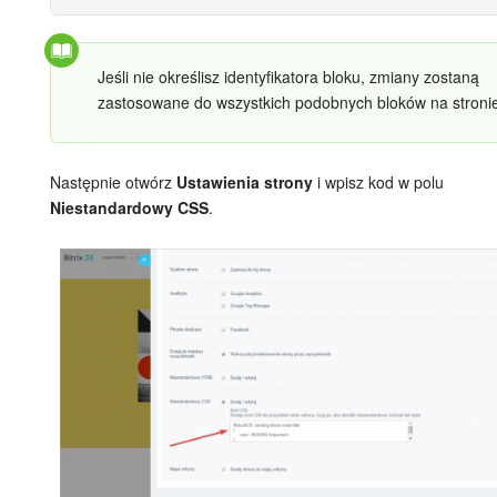
e-Podpis w HR
Jeśli nie określisz identyfikatora bloku, zmiany zostaną
Telefonia
zastosowane do wszystkich podobnych bloków na stroni
Kreator BI
Następnie otwórz
Ustawienia strony
i wpisz kod w polu
Sklep online
Niestandardowy CSS
.
Workflow
Centrum Sprzedaży
Kwestie ogólne
Collaby
Rezerwacja online