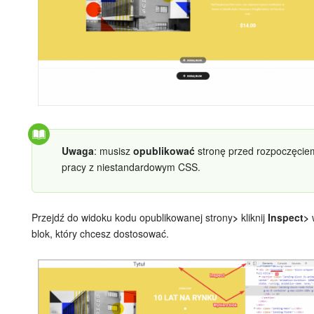
Grupy robocze
Bitrix24 Market
Strony internetowe
Firma
Automatyzacja
Uwaga
: musisz
opublikować
stronę przed rozpoczęcie
pracy z niestandardowym CSS.
Marketing
Zarządzanie asortymentem produktów
Przejdź do widoku kodu opublikowanej strony
>
kliknij
Inspect>
blok, który chcesz dostosować.
Ustawienia
Subskrypcja
Aplikacja desktopowa