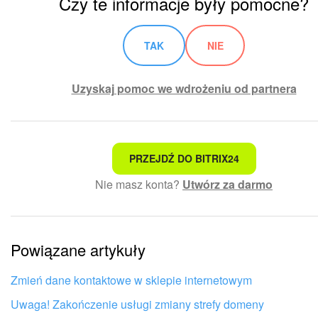
Czy te informacje były pomocne?
TAK
NIE
Uzyskaj pomoc we wdrożeniu od partnera
To nie jest to, czego szukam
PRZEJDŹ DO BITRIX24
Nie masz konta?
Utwórz za darmo
Skomplikowany i niezrozumiały tekst
Informacje są nieaktualne
Powiązane artykuły
Artykuł jest za krótki. Potrzebuję więcej informacji
Nie podoba mi się sposób działania tego narzędzia
Zmień dane kontaktowe w sklepie internetowym
Uwaga! Zakończenie usługi zmiany strefy domeny