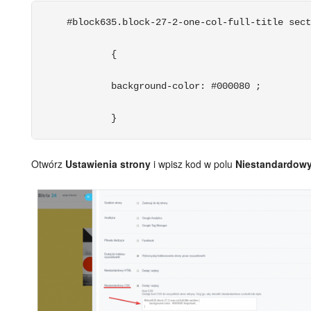
 #block635.block-27-2-one-col-full-title sect
	 {
	 background-color: #000080 ;
	 } 
Otwórz
Ustawienia strony
i wpisz kod w polu
Niestandardow