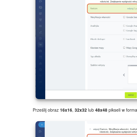
Prześlij obraz
16x16
,
32x32
lub
48x48
pikseli w form