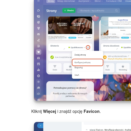
Kliknij
Więcej
i znajdź opcję
Favicon
.