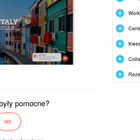
Work
Cent
Kwes
Coll
Reze
 były pomocne?
NIE