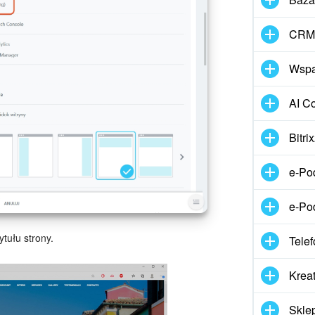
CRM 
Wspar
AI Co
Bitr
e-Po
e-Po
ytułu strony.
Telef
Kreat
Skle