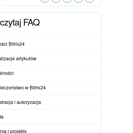
czytaj FAQ
ści Bitrix24
lizacje artykułów
alności
ieczeństwo w Bitrix24
tracja i autoryzacja
ta
ia i projekty