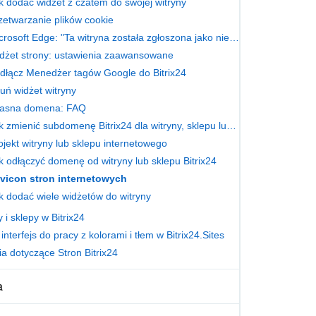
k dodać widżet z czatem do swojej witryny
zetwarzanie plików cookie
Microsoft Edge: "Ta witryna została zgłoszona jako niebezpieczna"
dżet strony: ustawienia zaawansowane
dłącz Menedżer tagów Google do Bitrix24
uń widżet witryny
asna domena: FAQ
Jak zmienić subdomenę Bitrix24 dla witryny, sklepu lub formularza CRM
ojekt witryny lub sklepu internetowego
k odłączyć domenę od witryny lub sklepu Bitrix24
vicon stron internetowych
k dodać wiele widżetów do witryny
 i sklepy w Bitrix24
nterfejs do pracy z kolorami i tłem w Bitrix24.Sites
ia dotyczące Stron Bitrix24
a