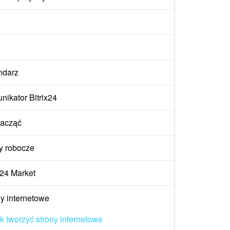
ndarz
ikator Bitrix24
zacząć
y robocze
x24 Market
y internetowe
k tworzyć strony internetowe