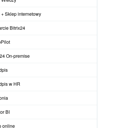
+ Sklep internetowy
cie Bitrix24
Pilot
ix24 On-premise
dpis
dpis w HR
onia
or BI
p online