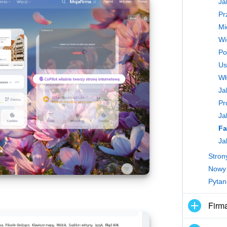
Ja
Pr
Wi
Po
Us
Wł
Pr
Ja
Fa
Ja
Strony
Nowy i
Pytan
Firm