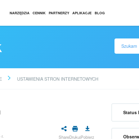
NARZĘDZIA
CENNIK
PARTNERZY
APLIKACJE
BLOG
k
E
USTAWIENIA STRON INTERNETOWYCH
h
Status 
 r.
Obserw
Share
Drukuj
Pobierz