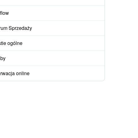
flow
rum Sprzedaży
tie ogólne
aby
rwacja online