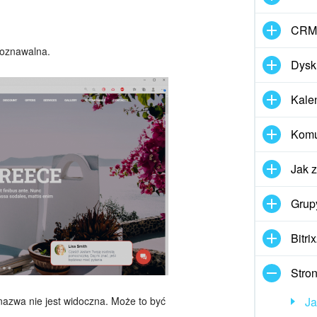
CRM
poznawalna.
Dysk
Kale
Komun
Jak 
Grup
Bitri
Stron
 nazwa nie jest widoczna. Może to być
Ja