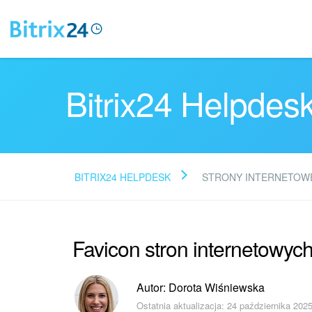
Bitrix24 Helpdes
BITRIX24 HELPDESK
STRONY INTERNETOW
Favicon stron internetowyc
Autor: Dorota Wiśniewska
Ostatnia aktualizacja: 24 października 2025