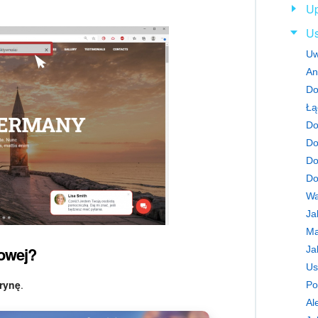
Up
Us
Uw
An
Łą
Do
Do
Do
Do
Wa
Ja
Ma
towej?
Us
trynę
.
Po
Al