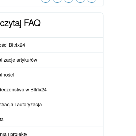
czytaj FAQ
ści Bitrix24
lizacje artykułów
alności
ieczeństwo w Bitrix24
tracja i autoryzacja
ta
ia i projekty