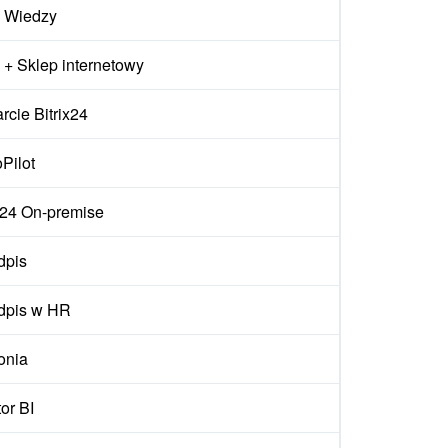
 Wiedzy
+ Sklep internetowy
cie Bitrix24
Pilot
ix24 On-premise
dpis
dpis w HR
onia
or BI