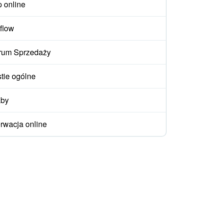
p online
flow
rum Sprzedaży
tie ogólne
aby
rwacja online