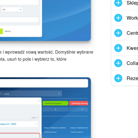
Skle
Work
Cent
Kwes
one i wprowadź nową wartość. Domyślnie wybrane
ta, usuń to pole i wybierz to, które
Coll
Reze