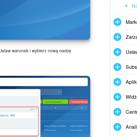
Ro
Mark
Zarz
 Ustaw warunek i wybierz nową osobę
Usta
Subs
Apli
Widż
Cent
Anal