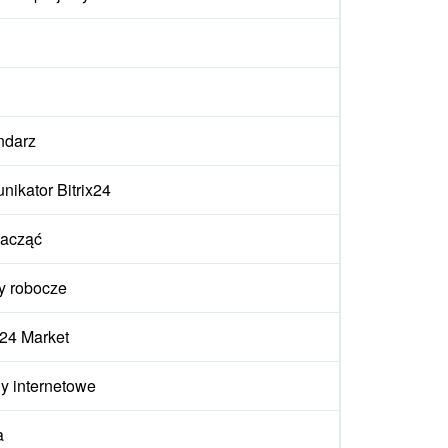
ndarz
ikator Bitrix24
zacząć
y robocze
x24 Market
y internetowe
a