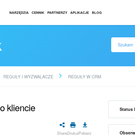
NARZĘDZIA
CENNIK
PARTNERZY
APLIKACJE
BLOG
k
REGUŁY I WYZWALACZE
REGUŁY W CRM
 kliencie
Status 
Obserw
Share
Drukuj
Pobierz