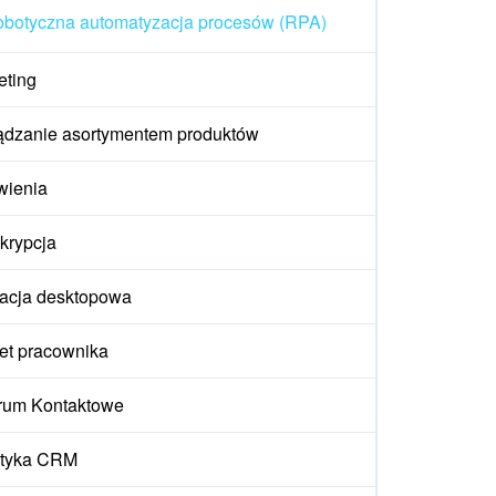
botyczna automatyzacja procesów (RPA)
eting
ądzanie asortymentem produktów
wienia
krypcja
kacja desktopowa
et pracownika
rum Kontaktowe
ityka CRM