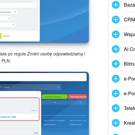
Baza
CRM 
Wspar
AI Co
iała po regule
Zmień osobę odpowiedzialną
i
0 PLN.
Bitr
e-Po
e-Po
Telef
Kreat