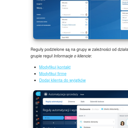
Reguły podzielone są na grupy w zależności od dział
grupie reguł
Informacje o kliencie
:
Modyfikuj kontakt
Modyfikuj firmę
Dodaj klienta do wyjątków