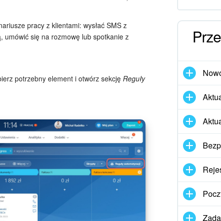
riusze pracy z klientami: wysłać SMS z
Prze
ą, umówić się na rozmowę lub spotkanie z
Nowo
ierz potrzebny element i otwórz sekcję
Reguły
Aktua
Aktu
Bezp
Rejes
Pocz
Zadan