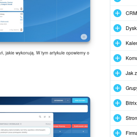
CRM
Dysk
Kale
ań, jakie wykonują. W tym artykule opowiemy o
Komun
Jak 
Grup
Bitri
Stron
Firm