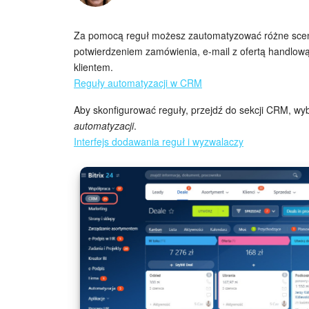
Za pomocą reguł możesz zautomatyzować różne scena
potwierdzeniem zamówienia, e-mail z ofertą handlow
klientem.
Reguły automatyzacji w CRM
Aby skonfigurować reguły, przejdź do sekcji CRM, wyb
automatyzacji
.
Interfejs dodawania reguł i wyzwalaczy