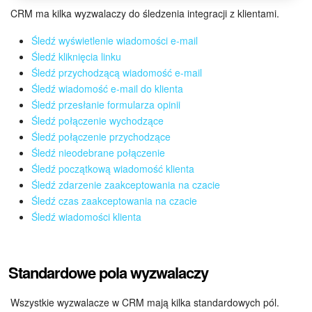
CRM ma kilka wyzwalaczy do śledzenia integracji z klientami.
Widżet pracownika
Śledź wyświetlenie wiadomości e-mail
Śledź kliknięcia linku
Centrum Kontaktowe
Śledź przychodzącą wiadomość e-mail
Śledź wiadomość e-mail do klienta
Analityka CRM
Śledź przesłanie formularza opinii
Śledź połączenie wychodzące
Baza Wiedzy
Śledź połączenie przychodzące
Śledź nieodebrane połączenie
CRM + Sklep internetowy
Śledź początkową wiadomość klienta
Śledź zdarzenie zaakceptowania na czacie
Wsparcie Bitrix24
Śledź czas zaakceptowania na czacie
Śledź wiadomości klienta
AI CoPilot
Standardowe pola wyzwalaczy
Bitrix24 On-premise
Wszystkie wyzwalacze w CRM mają kilka standardowych pól.
e-Podpis