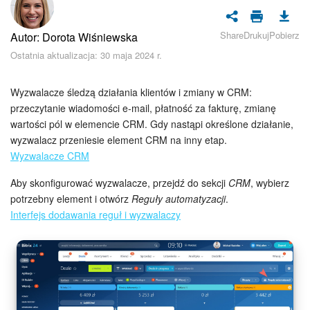
Bezpieczeństwo w Bitrix24
Share
Drukuj
Pobierz
Autor: Dorota Wiśniewska
Rejestracja i autoryzacja
Ostatnia aktualizacja: 30 maja 2024 r.
Poczta
Wyzwalacze śledzą działania klientów i zmiany w CRM:
Zadania i projekty
przeczytanie wiadomości e-mail, płatność za fakturę, zmianę
wartości pól w elemencie CRM. Gdy nastąpi określone działanie,
wyzwalacz przeniesie element CRM na inny etap.
CRM
Wyzwalacze CRM
Dysk
Aby skonfigurować wyzwalacze, przejdź do sekcji
CRM
, wybierz
potrzebny element i otwórz
Reguły automatyzacji
.
Kalendarz
Interfejs dodawania reguł i wyzwalaczy
Komunikator Bitrix24
Jak zacząć