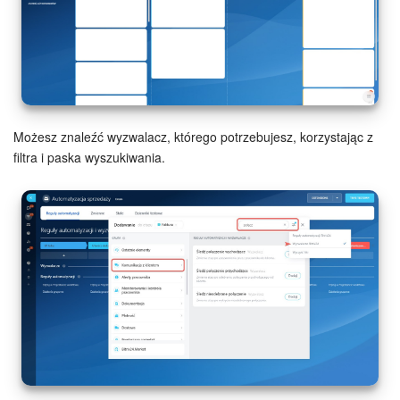
Grupy robocze
Bitrix24 Market
Strony internetowe
Firma
Możesz znaleźć wyzwalacz, którego potrzebujesz, korzystając z
filtra i paska wyszukiwania.
Automatyzacja
Marketing
Zarządzanie asortymentem produktów
Ustawienia
Subskrypcja
Aplikacja desktopowa