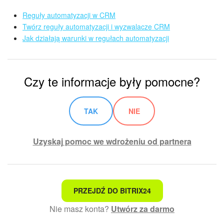
Reguły automatyzacji w CRM
Twórz reguły automatyzacji i wyzwalacze CRM
Jak działają warunki w regułach automatyzacji
Czy te informacje były pomocne?
TAK
NIE
Uzyskaj pomoc we wdrożeniu od partnera
To nie jest to, czego szukam
PRZEJDŹ DO BITRIX24
Nie masz konta?
Utwórz za darmo
Skomplikowany i niezrozumiały tekst