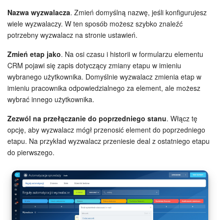
Nazwa wyzwalacza
. Zmień domyślną nazwę, jeśli konfigurujesz
e-Podpis w HR
wiele wyzwalaczy. W ten sposób możesz szybko znaleźć
potrzebny wyzwalacz na stronie ustawień.
Telefonia
Zmień etap jako
. Na osi czasu i historii w formularzu elementu
CRM pojawi się zapis dotyczący zmiany etapu w imieniu
Kreator BI
wybranego użytkownika. Domyślnie wyzwalacz zmienia etap w
imieniu pracownika odpowiedzialnego za element, ale możesz
Sklep online
wybrać innego użytkownika.
Workflow
Zezwól na przełączanie do poprzedniego stanu
. Włącz tę
opcję, aby wyzwalacz mógł przenosić element do poprzedniego
Centrum Sprzedaży
etapu. Na przykład wyzwalacz przeniesie deal z ostatniego etapu
do pierwszego.
Kwestie ogólne
Collaby
Rezerwacja online