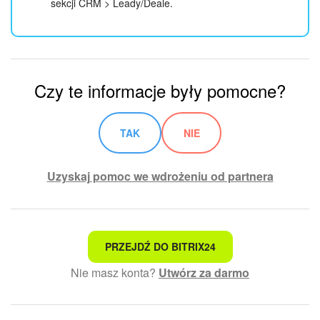
sekcji CRM > Leady/Deale.
Czy te informacje były pomocne?
TAK
NIE
Uzyskaj pomoc we wdrożeniu od partnera
To nie jest to, czego szukam
PRZEJDŹ DO BITRIX24
Nie masz konta?
Utwórz za darmo
Skomplikowany i niezrozumiały tekst
Informacje są nieaktualne