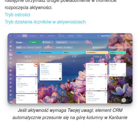
rozpoczęcia aktywności.
e-Podpis w HR
Tryb ostrości
Tryb działania liczników w aktywnościach
Telefonia
Kreator BI
Sklep online
Workflow
Centrum Sprzedaży
Kwestie ogólne
Jeśli aktywność wymaga Twojej uwagi, element CRM
automatycznie przesunie się na górę kolumny w Kanbanie
Collaby
Rezerwacja online