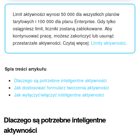
Grupy robocze
Limit aktywności wynosi 50 000 dla wszystkich planów
Bitrix24 Market
taryfowych i 100 000 dla planu Enterprise. Gdy tylko
osiągniesz limit, liczniki zostaną zablokowane. Aby
Strony internetowe
kontynuować pracę, możesz zakończyć lub usunąć
przestarzałe aktywności. Czytaj więcej:
Limity aktywności
.
Firma
Automatyzacja
Spis treści artykułu
Marketing
Dlaczego są potrzebne inteligentne aktywności
Jak dostosować formularz tworzenia aktywności
Zarządzanie asortymentem produktów
Jak wyłączyć/włączyć inteligentne aktywności
Ustawienia
Dlaczego są potrzebne inteligentne
Subskrypcja
aktywności
Aplikacja desktopowa