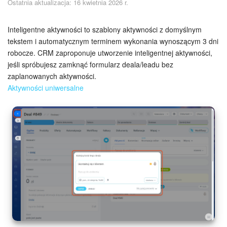
Ostatnia aktualizacja: 16 kwietnia 2026 r.
Bezpieczeństwo w Bitrix24
Rejestracja i autoryzacja
Inteligentne aktywności to szablony aktywności z domyślnym
tekstem i automatycznym terminem wykonania wynoszącym 3 dni
robocze. CRM zaproponuje utworzenie inteligentnej aktywności,
Poczta
jeśli spróbujesz zamknąć formularz deala/leadu bez
zaplanowanych aktywności.
Zadania i projekty
Aktywności uniwersalne
CRM
Dysk
Kalendarz
Komunikator Bitrix24
Jak zacząć