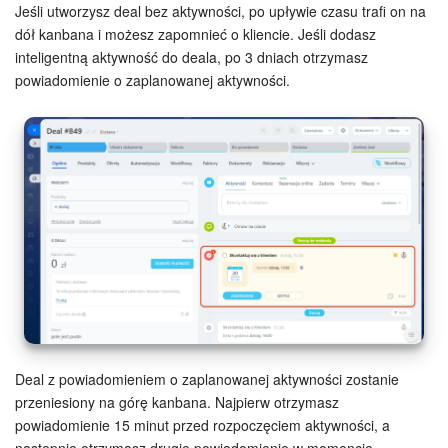
Jeśli utworzysz deal bez aktywności, po upływie czasu trafi on na
dół kanbana i możesz zapomnieć o kliencie. Jeśli dodasz
Widżet pracownika
inteligentną aktywność do deala, po 3 dniach otrzymasz
powiadomienie o zaplanowanej aktywności.
Centrum Kontaktowe
Analityka CRM
Baza Wiedzy
CRM + Sklep internetowy
Wsparcie Bitrix24
AI CoPilot
Deal z powiadomieniem o zaplanowanej aktywności zostanie
Bitrix24 On-premise
przeniesiony na górę kanbana. Najpierw otrzymasz
powiadomienie 15 minut przed rozpoczęciem aktywności, a
e-Podpis
następnie otrzymasz drugie powiadomienie w momencie