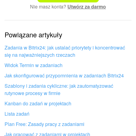
Nie masz konta?
Utwórz za darmo
Skomplikowany i niezrozumiały tekst
Informacje są nieaktualne
Powiązane artykuły
Artykuł jest za krótki. Potrzebuję więcej informacji
Nie podoba mi się sposób działania tego narzędzia
Zadania w Bitrix24: jak ustalać priorytety i koncentrować
się na najważniejszych rzeczach
Widok Termin w zadaniach
Jak skonfigurować przypomnienia w zadaniach Bitrix24
Szablony i zadania cykliczne: jak zautomatyzować
rutynowe procesy w firmie
Kanban do zadań w projektach
Lista zadań
Plan Free: Zasady pracy z zadaniami
Jak pracować z zadaniami w projektach