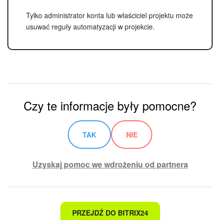
Tylko administrator konta lub właściciel projektu może
usuwać reguły automatyzacji w projekcie.
ZAŁÓŻ KONTO
LOGOWANIE
Czy te informacje były pomocne?
TAK
NIE
Uzyskaj pomoc we wdrożeniu od partnera
To nie jest to, czego szukam
PRZEJDŹ DO BITRIX24