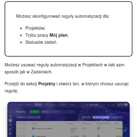
Widżet pracownika
Możesz skonfigurować reguły automatyzacji dla:
Centrum Kontaktowe
Projektów;
Trybu pracy
Mój plan
;
Statusów zadań.
Analityka CRM
Baza Wiedzy
Możesz usuwać reguły automatyzacji w Projektach w taki sam
sposób jak w Zadaniach.
CRM + Sklep internetowy
Przejdź do sekcji
Projekty
i otwórz ten, w którym chcesz usunąć
Wsparcie Bitrix24
regułę.
AI CoPilot
Bitrix24 On-premise
e-Podpis