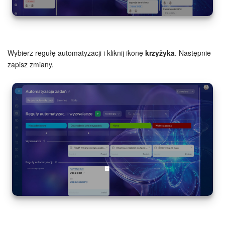
Grupy robocze
Bitrix24 Market
Strony internetowe
Wybierz regułę automatyzacji i kliknij ikonę
krzyżyka
. Następnie
zapisz zmiany.
Firma
Automatyzacja
Marketing
Zarządzanie asortymentem produktów
Ustawienia
Subskrypcja
Aplikacja desktopowa