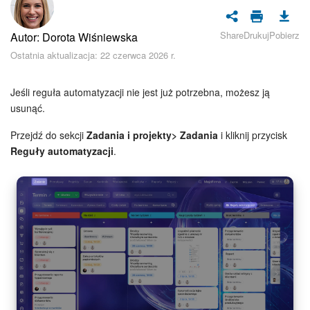
Bezpieczeństwo w Bitrix24
Share
Drukuj
Pobierz
Autor: Dorota Wiśniewska
Rejestracja i autoryzacja
Ostatnia aktualizacja: 22 czerwca 2026 r.
Poczta
Jeśli reguła automatyzacji nie jest już potrzebna, możesz ją
Zadania i projekty
usunąć.
Przejdź do sekcji
Zadania i projekty> Zadania
i kliknij przycisk
CRM
Reguły automatyzacji
.
Dysk
Kalendarz
Komunikator Bitrix24
Jak zacząć