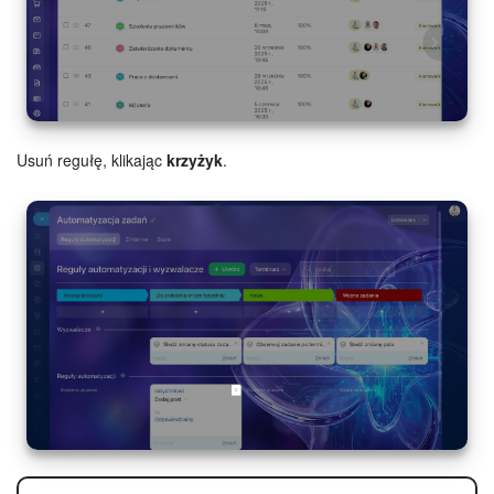
e-Podpis w HR
Telefonia
Kreator BI
Usuń regułę, klikając
krzyżyk
.
Sklep online
Workflow
Centrum Sprzedaży
Kwestie ogólne
Collaby
Rezerwacja online