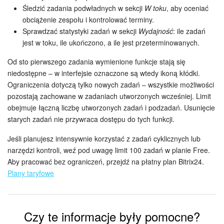
Grupy robocze
Śledzić zadania podwładnych w sekcji
W toku
, aby oceniać
obciążenie zespołu i kontrolować terminy.
Bitrix24 Market
Sprawdzać statystyki zadań w sekcji
Wydajność
: ile zadań
jest w toku, ile ukończono, a ile jest przeterminowanych.
Strony internetowe
Od sto pierwszego zadania wymienione funkcje stają się
niedostępne – w interfejsie oznaczone są wtedy ikoną kłódki.
Firma
Ograniczenia dotyczą tylko nowych zadań – wszystkie możliwości
pozostają zachowane w zadaniach utworzonych wcześniej. Limit
Automatyzacja
obejmuje łączną liczbę utworzonych zadań i podzadań. Usunięcie
starych zadań nie przywraca dostępu do tych funkcji.
Marketing
Jeśli planujesz intensywnie korzystać z zadań cyklicznych lub
Zarządzanie asortymentem produktów
narzędzi kontroli, weź pod uwagę limit 100 zadań w planie Free.
Aby pracować bez ograniczeń, przejdź na płatny plan Bitrix24.
Ustawienia
Plany taryfowe
Subskrypcja
Czy te informacje były pomocne?
Aplikacja desktopowa