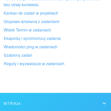
bez utraty kontekstu
e-Podpis w HR
Kanban do zadań w projektach
Telefonia
Grupowe działania z zadaniami
Widok Termin w zadaniach
Kreator BI
Eksportuj i synchronizuj zadania
Sklep online
Wiadomości ping w zadaniach
Szablony zadań
Workflow
Otrzymaj pomoc przy konfiguracji
Reguły i wyzwalacze w zadaniach
Bitrix24 od lokalnych specjalistów
Centrum Sprzedaży
Kwestie ogólne
ZNAJDŹ PARTNERA BITRIX24 W POBLIŻU
Collaby
BITRIX24
Rezerwacja online
Bitrix24