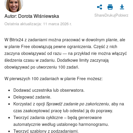
Bezpieczeństwo w Bitrix24
Share
Drukuj
Pobierz
Autor: Dorota Wiśniewska
Rejestracja i autoryzacja
Ostatnia aktualizacja: 11 marca 2026 r.
Poczta
W Bitrix24 z zadaniami można pracować w dowolnym planie, ale
Zadania i projekty
w planie Free obowiązują pewne ograniczenia. Część z nich
zaczyna obowiązywać od razu — na przykład nie można włączyć
śledzenia czasu w zadaniu. Dodatkowe limity zaczynają
CRM
obowiązywać po utworzeniu 100 zadań.
Dysk
W pierwszych 100 zadaniach w planie Free możesz:
Kalendarz
Dodawać uczestnika lub obserwatora.
Delegować zadanie.
Korzystać z opcji
Sprawdź zadanie po zakończeniu
, aby na
Komunikator Bitrix24
czas zaakceptować pracę lub odesłać ją do poprawy.
Tworzyć zadania cykliczne – będą generowane
Jak zacząć
automatycznie według ustalonego harmonogramu.
Tworzyć szablony z podzadaniami.