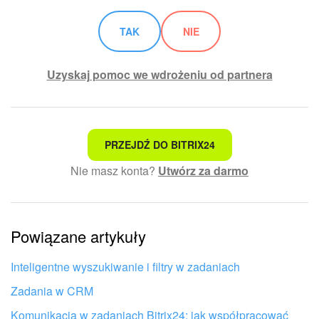
Widżet pracownika
TAK
NIE
Centrum Kontaktowe
Uzyskaj pomoc we wdrożeniu od partnera
Analityka CRM
Baza Wiedzy
To nie jest to, czego szukam
PRZEJDŹ DO BITRIX24
Nie masz konta?
Utwórz za darmo
CRM + Sklep internetowy
Skomplikowany i niezrozumiały tekst
Informacje są nieaktualne
Wsparcie Bitrix24
Powiązane artykuły
Artykuł jest za krótki. Potrzebuję więcej informacji
AI CoPilot
Nie podoba mi się sposób działania tego narzędzia
Inteligentne wyszukiwanie i filtry w zadaniach
Bitrix24 On-premise
Zadania w CRM
e-Podpis
Komunikacja w zadaniach Bitrix24: jak współpracować