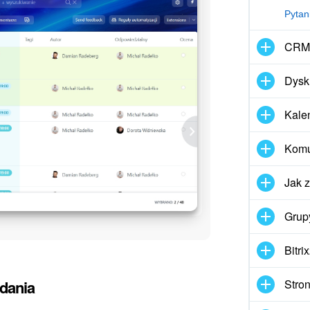
Pytan
CRM
Dysk
Kale
Komun
Jak 
Grup
Bitri
Stron
adania