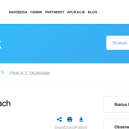
NARZĘDZIA
CENNIK
PARTNERZY
APLIKACJE
BLOG
k
PRACA Z ZADANIAMI
ach
Status 
Obserw
Share
Drukuj
Pobierz