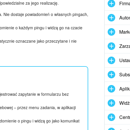
Firm
owiedzialne za jego realizację.
a. Nie dostaje powiadomień o własnych pingach,
Auto
omienie o każdym pingu i widzą go na czacie
Mark
tycznie oznaczane jako przeczytane i nie
Zarz
Usta
Subs
Apli
ejestrować zapytanie w formularzu bez
Widż
webowej – przez menu zadania, w aplikacji
Cent
domienie o pingu i widzą go jako komunikat