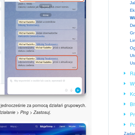
Ja
Ek
Wi
De
Gr
Li
Og
Ut
Us
Ra
Wy
Ko
Bi
elu jednocześnie za pomocą działań grupowych.
ziałanie > Ping > Zastosuj
.
Pr
Pr
Zadan