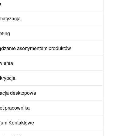
a
matyzacja
eting
ądzanie asortymentem produktów
wienia
krypcja
kacja desktopowa
et pracownika
rum Kontaktowe