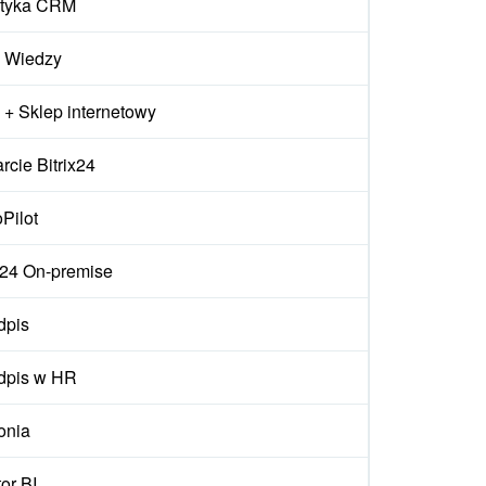
ityka CRM
 Wiedzy
+ Sklep internetowy
cie Bitrix24
Pilot
ix24 On-premise
dpis
dpis w HR
onia
or BI