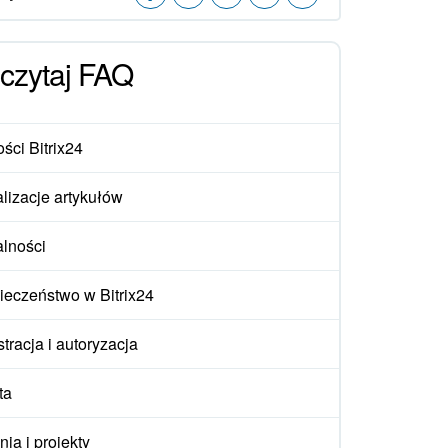
czytaj FAQ
ści Bitrix24
lizacje artykułów
alności
ieczeństwo w Bitrix24
tracja i autoryzacja
ta
ia i projekty