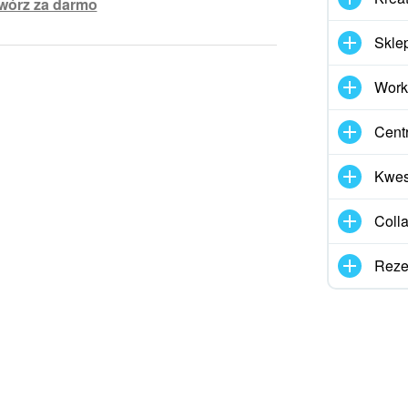
wórz za darmo
miały tekst
Skle
Work
rzebuję więcej informacji
Cent
działania tego narzędzia
Kwes
Coll
Reze