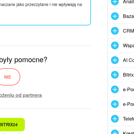
Anal
naczane jako przeczytane i nie wpływają na
Baza
CRM 
Wspar
 były pomocne?
AI Co
Bitr
NIE
e-Po
żeniu od partnera
e-Po
Telef
BITRIX24
kam
Kreat