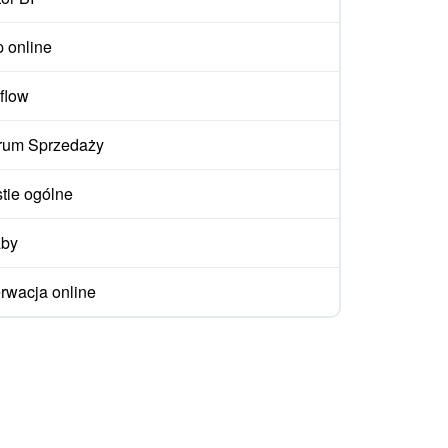
p online
flow
rum Sprzedaży
tie ogólne
aby
rwacja online