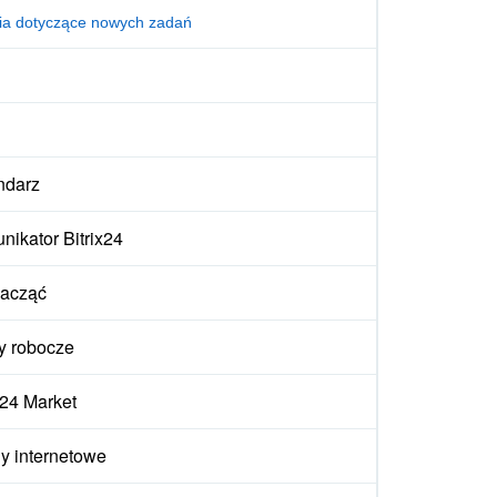
ia dotyczące nowych zadań
ndarz
ikator Bitrix24
zacząć
y robocze
x24 Market
y internetowe