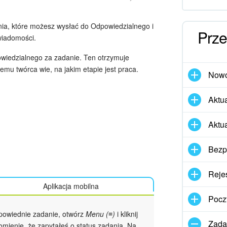
ania, które możesz wysłać do Odpowiedzialnego i
Prze
wiadomości.
owiedzialnego za zadanie. Ten otrzymuje
emu twórca wie, na jakim etapie jest praca.
Nowo
Aktua
Aktu
Bezp
Rejes
Aplikacja mobilna
Pocz
dpowiednie zadanie, otwórz
Menu (≡)
i kliknij
Zadan
omienie, że zapytałeś o status zadania. Na