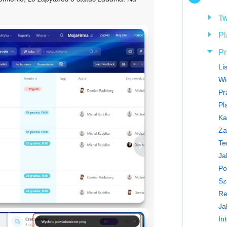
Tw
Pl
Pr
Li
Wi
Pr
Pl
Ka
Za
Te
Ja
Sz
Re
Ja
In