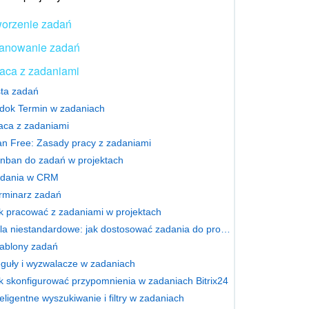
orzenie zadań
anowanie zadań
aca z zadaniami
sta zadań
dok Termin w zadaniach
aca z zadaniami
an Free: Zasady pracy z zadaniami
nban do zadań w projektach
dania w CRM
rminarz zadań
k pracować z zadaniami w projektach
Pola niestandardowe: jak dostosować zadania do procesów firmy
ablony zadań
guły i wyzwalacze w zadaniach
k skonfigurować przypomnienia w zadaniach Bitrix24
teligentne wyszukiwanie i filtry w zadaniach