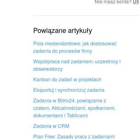
Nie masz konta?
Ut
Skomplikowany i niezrozu
Informacje są nieaktualne
Powiązane artykuły
Artykuł jest za krótki. Pot
Pola niestandardowe: jak dostosować
zadania do procesów firmy
Nie podoba mi się sposób 
Współpraca nad zadaniem: uczestnicy i
obserwatorzy
Kanban do zadań w projektach
Eksportuj i synchronizuj zadania
Zadania w Bitrix24: powiązanie z
Otrzymaj pomoc przy konfiguracji
czatem, Aktualnościami, spotkaniami,
Bitrix24 od lokalnych specjalistów
dokumentami i Tablicami
Zadania w CRM
ZNAJDŹ PARTNERA BITRIX24 W POBLIŻU
Plan Free: Zasady pracy z zadaniami