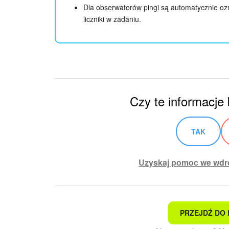
Dla obserwatorów pingi są automatycznie oz
liczniki w zadaniu.
Czy te informacje
TAK
Uzyskaj pomoc we wdro
PRZEJDŹ DO 
To nie jest to, czego szu